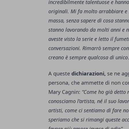
incredibilmente talentuose e hanno 
originali. Mi fa molto arrabbiare e
massa, senza sapere di cosa stanno
stanno lavorando da molti anni e n
aveste visto la serie e letto il fu
conversazioni. Rimarrò sempre con 
creano è sempre qualcosa di unico
A queste
dichiarazioni,
se ne agg
persona, che ammette di non cono
Mary Cagnin:
“Come ho già detto 
conosciamo l’artista, né il suo lav
artisti, come ci sentiamo di fare no
speriamo che si rimangi queste accu
favore più amore invece di odio”
.