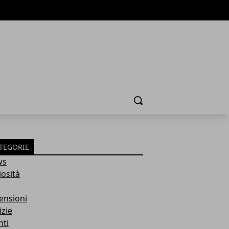
Cerca
TEGORIE
ws
iosità
ensioni
izie
nti