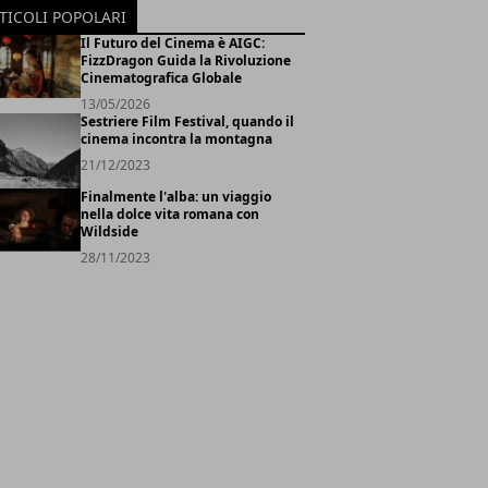
TICOLI POPOLARI
Il Futuro del Cinema è AIGC:
FizzDragon Guida la Rivoluzione
Cinematografica Globale
13/05/2026
Sestriere Film Festival, quando il
cinema incontra la montagna
21/12/2023
Finalmente l'alba: un viaggio
nella dolce vita romana con
Wildside
28/11/2023