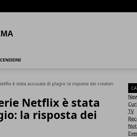
CENSIONI
etflix è stata accusata di plagio: la risposta dei creatori
CA
Ne
rie Netflix è stata
Cur
io: la risposta dei
TV
Rec
Not
Eve