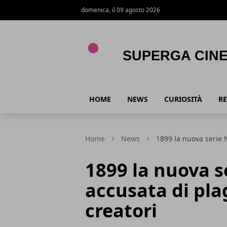
domenica, il 09 agosto 2026
Superga Cinema
HOME
NEWS
CURIOSITÀ
RE
Home
News
1899 la nuova serie N
1899 la nuova se
accusata di plag
creatori