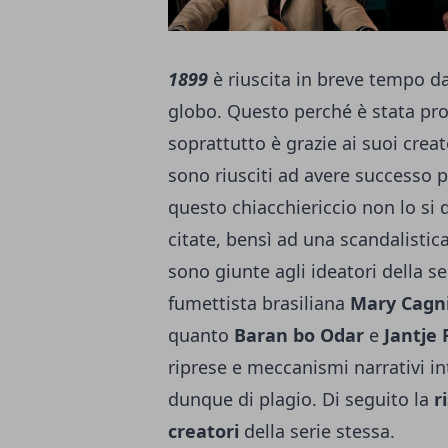
1899
è riuscita in breve tempo dal 
globo. Questo perché è stata pro
soprattutto è grazie ai suoi creat
sono riusciti ad avere successo 
questo chiacchiericcio non lo si
citate, bensì ad una scandalistic
sono giunte agli ideatori della s
fumettista brasiliana
Mary Cagn
quanto
Baran bo Odar
e
Jantje 
riprese e meccanismi narrativi int
dunque di plagio. Di seguito la
r
creatori
della serie stessa.