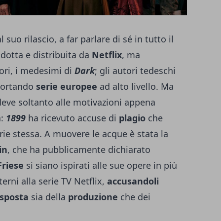
suo rilascio, a far parlare di sé in tutto il
dotta e distribuita da
Netflix
, ma
ori, i medesimi di
Dark
; gli autori tedeschi
portando
serie europee
ad alto livello. Ma
 deve soltanto alle motivazioni appena
a:
1899
ha ricevuto accuse di
plagio
che
erie stessa. A muovere le acque è stata la
in
, che ha pubblicamente dichiarato
Friese
si siano ispirati alle sue opere in più
erni alla serie TV Netflix,
accusandoli
isposta
sia della
produzione
che dei