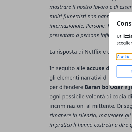
mostrare il nostro lavoro e di esser
molti fumettisti non hanno mai avu
Cons
internazionale. Persone. Ho tenuto 
presentato a persone influenti dell
Utilizzi
sceglie
La risposta di Netflix e dei creato
Cookie 
In seguito alle
accuse di plagio
m
gli elementi narrativi di
1899
, un
per difendere
Baran bo Odar
e
J
ogni possibile volontà di copia d
incriminazioni al mittente. Di se
rimanere in silenzio, ma vedere gli 
in pratica li hanno costretti a dir