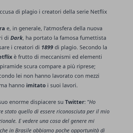
cusa di plagio i creatori della serie Netflix
ra
e, in generale, l'atmosfera della nuova
ri di
Dark
, ha portato la famosa fumettista
sare i creatori di
1899
di plagio. Secondo la
tflix
è frutto di meccanismi ed elementi
la piramide scura compare a più riprese;
econdo lei non hanno lavorato con mezzi
, ma hanno
imitato
i suoi lavori.
 suo enorme dispiacere su
Twitter
: “
Ho
 stato quello di essere riconosciuta per il mio
azionale. E vedere una cosa del genere mi
che in Brasile abbiamo poche opportunità di