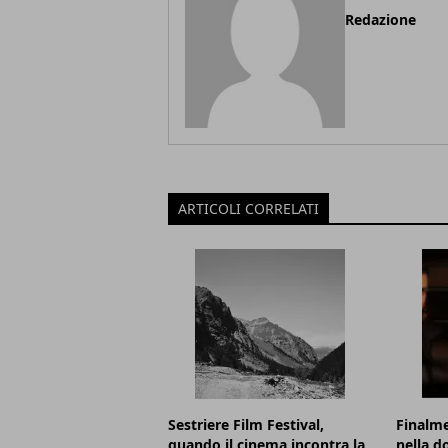
Redazione
ARTICOLI CORRELATI
Sestriere Film Festival,
Finalme
quando il cinema incontra la
nella d