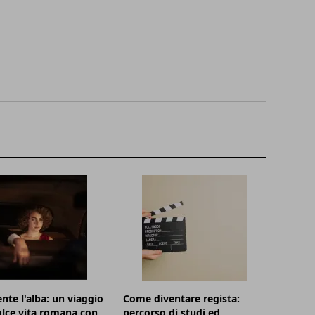
nte l'alba: un viaggio
Come diventare regista:
olce vita romana con
percorso di studi ed