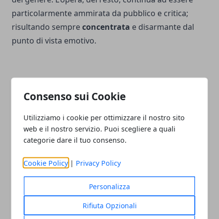
particolarmente ammirata da pubblico e critica;
risultando sempre
concentrata
e disarmante dal
punto di vista emotivo.
Consenso sui Cookie
Facebook
Twitter
Whatsapp
Utilizziamo i cookie per ottimizzare il nostro sito
web e il nostro servizio. Puoi scegliere a quali
categorie dare il tuo consenso.
Articolo Precedente
Articolo Successivo
Cookie Policy
|
Privacy Policy
La battaglia dei sessi: il
Cobra Kai 5: Netflix rinnova
film si ispira ad una storia
la serie, tutte le info utili
Personalizza
vera
Rifiuta Opzionali