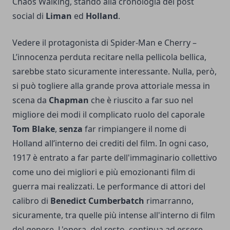
Chaos Walking, stando alla cronologia dei post
social di
Liman
ed
Holland
.
Vedere il protagonista di Spider-Man e Cherry –
L’innocenza perduta recitare nella pellicola bellica,
sarebbe stato sicuramente interessante. Nulla, però,
si può togliere alla grande prova attoriale messa in
scena da
Chapman
che è riuscito a far suo nel
migliore dei modi il complicato ruolo del caporale
Tom Blake
,
senza
far rimpiangere il nome di
Holland all’interno dei crediti del film. In ogni caso,
1917 è entrato a far parte dell'immaginario collettivo
come uno dei migliori e più emozionanti film di
guerra mai realizzati. Le performance di attori del
calibro di
Benedict Cumberbatch
rimarranno,
sicuramente, tra quelle più intense all'interno di film
del genere. L'opera, del resto, continua ad essere