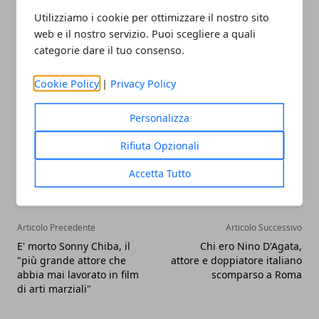
schermo possano offrire una giusta spinta verso
Utilizziamo i cookie per ottimizzare il nostro sito
web e il nostro servizio. Puoi scegliere a quali
una ripresa che appare essere difficile da
categorie dare il tuo consenso.
guadagnare completamente.
Cookie Policy
|
Privacy Policy
Personalizza
Rifiuta Opzionali
Facebook
Twitter
Whatsapp
Accetta Tutto
Articolo Precedente
Articolo Successivo
E' morto Sonny Chiba, il
Chi ero Nino D'Agata,
"più grande attore che
attore e doppiatore italiano
abbia mai lavorato in film
scomparso a Roma
di arti marziali"