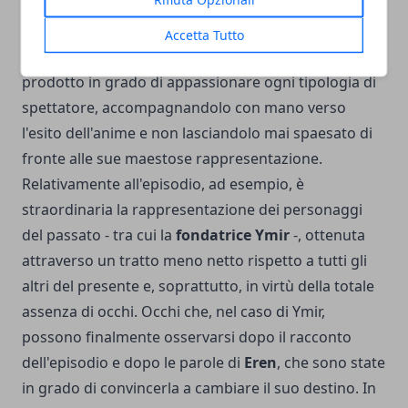
noiosa o pesante ma carica di una tensione
crescente e costante, spicca tutta la grandissima
Accetta Tutto
qualità dello
Studio MAPPA
, in grado di ottenere un
prodotto in grado di appassionare ogni tipologia di
spettatore, accompagnandolo con mano verso
l'esito dell'anime e non lasciandolo mai spaesato di
fronte alle sue maestose rappresentazione.
Relativamente all'episodio, ad esempio, è
straordinaria la rappresentazione dei personaggi
del passato - tra cui la
fondatrice Ymir
-, ottenuta
attraverso un tratto meno netto rispetto a tutti gli
altri del presente e, soprattutto, in virtù della totale
assenza di occhi. Occhi che, nel caso di Ymir,
possono finalmente osservarsi dopo il racconto
dell'episodio e dopo le parole di
Eren
, che sono state
in grado di convincerla a cambiare il suo destino. In