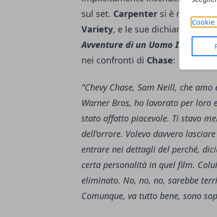
sul set.
Carpenter
si è raccontat
Cookie 
Variety
, e le sue dichiarazioni su
Avventure di un Uomo Invisibile
m
nei confronti di
Chase
:
"Chevy Chase, Sam Neill, che amo e 
Warner Bros, ho lavorato per loro e
stato affatto piacevole. Ti stavo m
dell’orrore. Volevo davvero lasciare
entrare nei dettagli del perché, di
certa personalità in quel film. Col
eliminato. No, no, no, sarebbe terr
Comunque, va tutto bene, sono sop