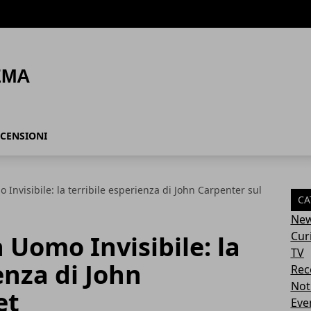
CENSIONI
Invisibile: la terribile esperienza di John Carpenter sul
CA
Ne
Cur
 Uomo Invisibile: la
TV
enza di John
Rec
Not
et
Eve