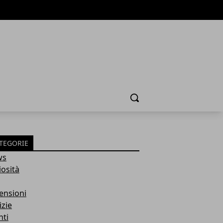
Cerca
TEGORIE
ws
iosità
ensioni
izie
nti