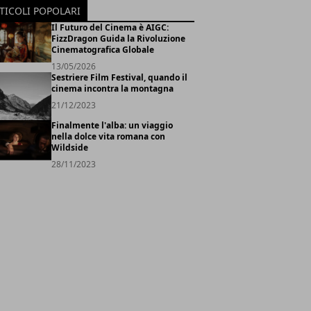
TICOLI POPOLARI
Il Futuro del Cinema è AIGC:
FizzDragon Guida la Rivoluzione
Cinematografica Globale
13/05/2026
Sestriere Film Festival, quando il
cinema incontra la montagna
21/12/2023
Finalmente l'alba: un viaggio
nella dolce vita romana con
Wildside
28/11/2023