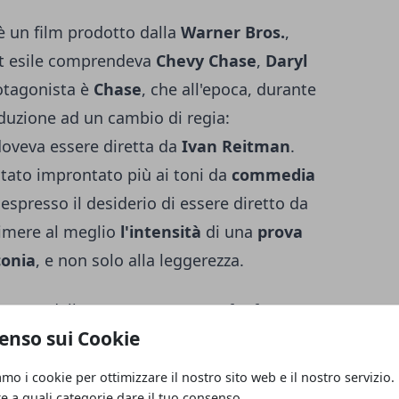
 un film prodotto dalla
Warner Bros.
,
ast esile comprendeva
Chevy Chase
,
Daryl
rotagonista è
Chase
, che all'epoca, durante
roduzione ad un cambio di regia:
a doveva essere diretta da
Ivan Reitman
.
tato improntato più ai toni da
commedia
espresso il desiderio di essere diretto da
rimere al meglio
l'intensità
di una
prova
conia
, e non solo alla leggerezza.
sunto dalla
Warner Bros.
per far fronte
enso sui Cookie
ista, ma il regista statunitense pur non
o a
Chevy Chase
, ha lasciato
amo i cookie per ottimizzare il nostro sito web e il nostro servizio.
sia stato complicato lavorare con l'attore
re a quali categorie dare il tuo consenso.