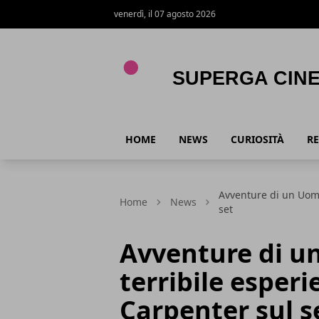
venerdì, il 07 agosto 2026
Superga Cinema
HOME
NEWS
CURIOSITÀ
RE
Avventure di un Uomo 
Home
News
set
Avventure di un
terribile esperi
Carpenter sul s