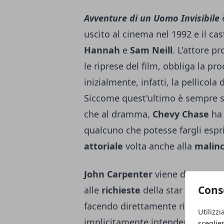
Avventure di un Uomo Invisibile
è
uscito al cinema nel 1992 e il c
Hannah
e
Sam Neill
. L'attore p
le riprese del film, obbliga la p
inizialmente, infatti, la pellicol
Siccome quest'ultimo è sempre s
che al dramma,
Chevy Chase
ha 
qualcuno che potesse fargli esp
attoriale
volta anche alla
malin
John Carpenter
viene dunque as
Cons
alle
richieste
della star protagon
facendo direttamente riferiment
Utilizzi
implicitamente intendere quanto 
sceglie