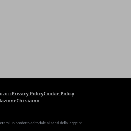
tatti
Privacy Policy
Cookie Policy
dazione
Chi siamo
arsi un prodotto editoriale ai sensi della legge n°