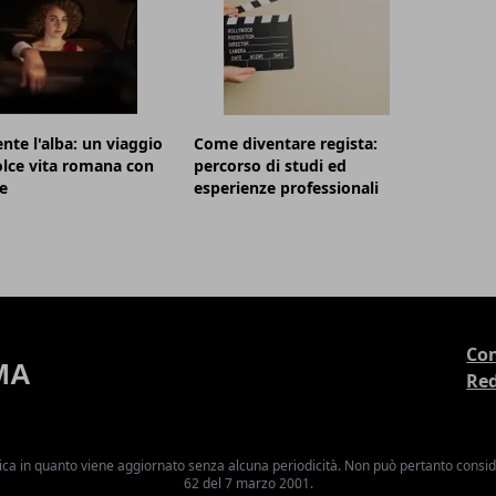
nte l'alba: un viaggio
Come diventare regista:
olce vita romana con
percorso di studi ed
e
esperienze professionali
Con
Re
ica in quanto viene aggiornato senza alcuna periodicità. Non può pertanto consider
62 del 7 marzo 2001.