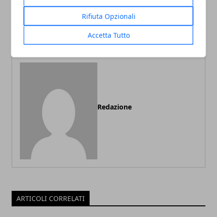
Io sono Mia: il 12 Febbraio
Il Primo re – trama, scheda
Rifiuta Opzionali
sarà in Tv il film dedicato a
e recensione del nuovo
Mia Martini
film di Matteo Rovere
Accetta Tutto
Redazione
ARTICOLI CORRELATI