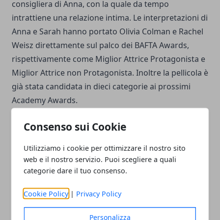
consigliera di Anna, con la quale da tempo
intrattiene una relazione intima. Le interpretazioni di
Anna e Sarah hanno portato Olivia Colman e Rachel
Weisz direttamente sul palco dei BAFTA Awards,
rispettivamente come Miglior Attrice Protagonista e
Miglior Attrice non Protagonista. Inoltre la pellicola è
già stata candidata in dieci categorie ai prossimi
Academy Awards.
Consenso sui Cookie
Utilizziamo i cookie per ottimizzare il nostro sito
web e il nostro servizio. Puoi scegliere a quali
Facebook
Twitter
Whatsapp
categorie dare il tuo consenso.
Cookie Policy
|
Privacy Policy
Personalizza
Articolo Precedente
Articolo Successivo