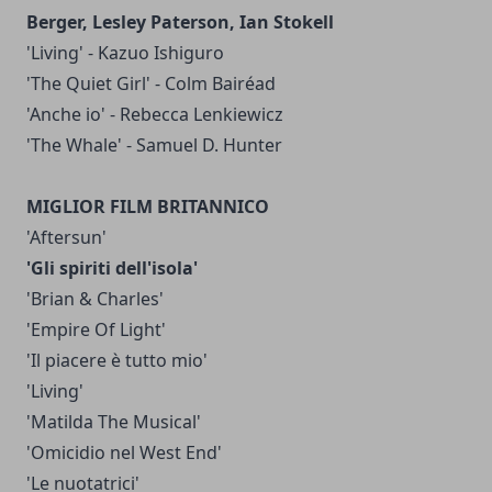
Berger, Lesley Paterson, Ian Stokell
'Living' - Kazuo Ishiguro
'The Quiet Girl' - Colm Bairéad
'Anche io' - Rebecca Lenkiewicz
'The Whale' - Samuel D. Hunter
MIGLIOR FILM BRITANNICO
'Aftersun'
'Gli spiriti dell'isola'
'Brian & Charles'
'Empire Of Light'
'Il piacere è tutto mio'
'Living'
'Matilda The Musical'
'Omicidio nel West End'
'Le nuotatrici'