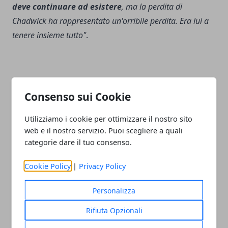
deve continuare ad esistere
, ma la perdita di
Chadwick ha rappresentato un'orribile perdita. Era lui a
tenere insieme tutto"
.
Consenso sui Cookie
Facebook
Twitter
Whatsapp
Utilizziamo i cookie per ottimizzare il nostro sito
web e il nostro servizio. Puoi scegliere a quali
categorie dare il tuo consenso.
Articolo Precedente
Articolo Successivo
Cookie Policy
|
Privacy Policy
Oscar 2021: tutti i record
5 regali per un amico
battuti nelle nomination
appassionato di cinema
Personalizza
agli Academy Awards
Rifiuta Opzionali