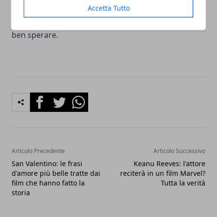
definizione complessa che riguardi il film, ma gli
Accetta Tutto
elementi fino ad ora presi in considerazione fanno
ben sperare.
Facebook
Twitter
Whatsapp
Articolo Precedente
Articolo Successivo
San Valentino: le frasi
Keanu Reeves: l'attore
d'amore più belle tratte dai
reciterà in un film Marvel?
film che hanno fatto la
Tutta la verità
storia