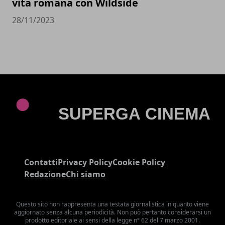
vita romana con Wildside
28/11/2023
Contatti
Privacy Policy
Cookie Policy
Redazione
Chi siamo
Questo sito non rappresenta una testata giornalistica in quanto viene
aggiornato senza alcuna periodicità. Non può pertanto considerarsi un
prodotto editoriale ai sensi della legge n° 62 del 7 marzo 2001.