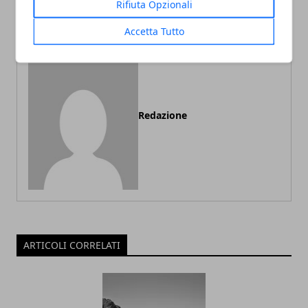
Rifiuta Opzionali
Leonardo DiCaprio
film con Florence Pugh
Accetta Tutto
Redazione
ARTICOLI CORRELATI