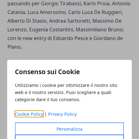
passando per Giorgio Tirabassi, Karin Proia, Antonio
Catania, Luca Amorosino, Carlo Luca De Ruggieri,
Alberto Di Stasio, Andrea Sartoretti, Massimo De
Lorenzo, Eugenia Costantini, Massimiliano Bruno;
con le new entry di Edoardo Pesce e Giordano de
Plano.
Consenso sui Cookie
Utilizziamo i cookie per ottimizzare il nostro sito
Facebook
Twitter
Whatsapp
web e il nostro servizio. Puoi scegliere a quali
categorie dare il tuo consenso.
Cookie Policy
|
Privacy Policy
Articolo Precedente
Articolo Successivo
Personalizza
Christian Bale parla di
The Wonder: trama, cast,
Heath Ledger e di
trailer e tutte le info sul