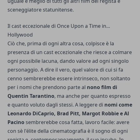
uguale e meglio di tutti gli altri film del regista e
sceneggiatore statunitense.
Il cast eccezionale di Once Upon a Time in...
Hollywood
Ciò che, prima di ogni altra cosa, colpisce è la
presenza di un cast eccezionale che riesce a colmare
ogni possibile lacuna, dando valore ad ogni singolo
personaggio. A dire il vero, quel valore di cui si fa
cenno sembrerebbe essere intrinseco, non soltanto
per i nomi che prendono parte al
nono film di
Quentin Tarantino
, ma anche per quanto espresso
e quanto voluto dagli stessi. A leggere di
nomi come
Leonardo DiCaprio, Brad Pitt, Margot Robbie e Al
Pacino
sembrerebbe cosa fatta, lavoro facile: avere
con sè l'élite della cinematografia è il sogno di ogni
regista e, contemporaneamente, il suo incubo. In