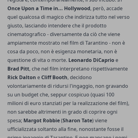
Once Upon a Time in... Hollywood
, però, accade
quel qualcosa di magico che indirizza tutto nel verso
giusto, lasciando intendere che il prodotto
cinematografico - diversamente da ciò che viene
ampiamente mostrato nel film di Tarantino - non è
cosa da poco, non è esigenza monetaria, non è
questione di vita o morte.
Leonardo DiCaprio
e
Brad Pitt
, che nel film interpretano rispettivamente
Rick Dalton
e
Cliff Booth
, decidono
volontariamente di ridursi l'ingaggio, non gravando
su un budget che, seppur cospicuo (quasi 100
milioni di euro stanziati per la realizzazione del film),
non sarebbe altrimenti in grado di coprire ogni
spesa;
Margot Robbie
(
Sharon Tate
) viene
ufficializzata soltanto alla fine, nonostante fosse il
primo ingaggio di Tarantino. E non mancano i nomi