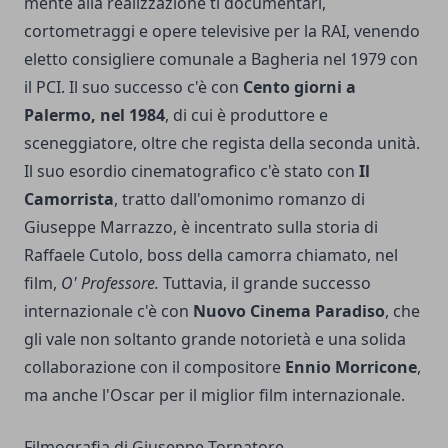
mente alla realizzazione ti documentari,
cortometraggi e opere televisive per la RAI, venendo
eletto consigliere comunale a Bagheria nel 1979 con
il PCI. Il suo successo c'è con
Cento giorni a
Palermo, nel 1984
, di cui è produttore e
sceneggiatore, oltre che regista della seconda unità.
Il suo esordio cinematografico c'è stato con
Il
Camorrista
, tratto dall'omonimo romanzo di
Giuseppe Marrazzo, è incentrato sulla storia di
Raffaele Cutolo, boss della camorra chiamato, nel
film,
O' Professore.
Tuttavia, il grande successo
internazionale c'è con
Nuovo Cinema Paradiso
, che
gli vale non soltanto grande notorietà e una solida
collaborazione con il compositore
Ennio Morricone
,
ma anche l'Oscar per il miglior film internazionale.
Filmografia di Giuseppe Tornatore