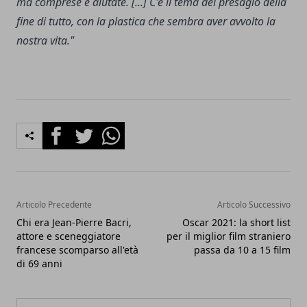
ma comprese e aiutate. [...] C'è il tema del presagio della
fine di tutto, con la plastica che sembra aver avvolto la
nostra vita."
Facebook
Twitter
Whatsapp
Articolo Precedente
Articolo Successivo
Chi era Jean-Pierre Bacri,
Oscar 2021: la short list
attore e sceneggiatore
per il miglior film straniero
francese scomparso all'età
passa da 10 a 15 film
di 69 anni