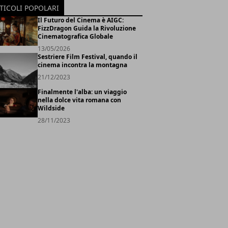
TICOLI POPOLARI
Il Futuro del Cinema è AIGC:
FizzDragon Guida la Rivoluzione
Cinematografica Globale
13/05/2026
Sestriere Film Festival, quando il
cinema incontra la montagna
21/12/2023
Finalmente l'alba: un viaggio
nella dolce vita romana con
Wildside
28/11/2023