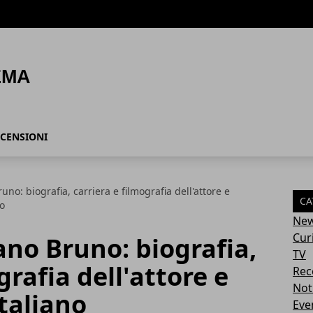
CENSIONI
no: biografia, carriera e filmografia dell'attore e
CA
no
Ne
Cur
ano Bruno: biografia,
TV
grafia dell'attore e
Rec
Not
taliano
Eve