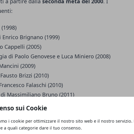
ti a partire dalla
seconda metà del 2000
. I
uenti:
 (1998)
di Enrico Brignano (1999)
o Cappelli (2005)
gia di Paolo Genovese e Luca Miniero (2008)
 Mancini (2009)
Fausto Brizzi (2010)
Francesco Falaschi (2010)
 di Massimiliano Bruno (2011)
Ciarrapico, Mattia Torre e Luca
enso sui Cookie
amo i cookie per ottimizzare il nostro sito web e il nostro servizio.
no Bruno (2012)
re a quali categorie dare il tuo consenso.
do Ravello (2013)