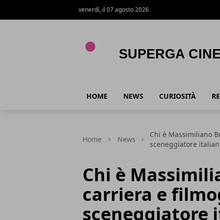
venerdì, il 07 agosto 2026
Superga Cinema
HOME
NEWS
CURIOSITÀ
RE
Chi è Massimiliano Bru
Home
News
sceneggiatore italia
Chi è Massimili
carriera e filmo
sceneggiatore i