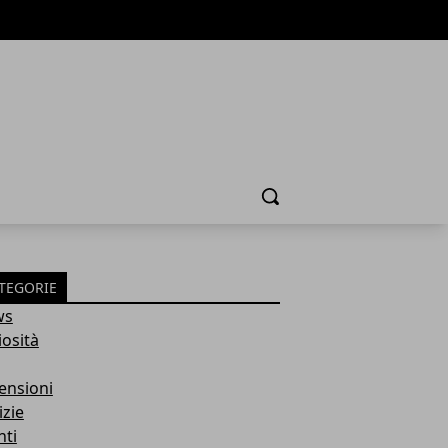
Cerca
TEGORIE
ws
iosità
ensioni
izie
nti