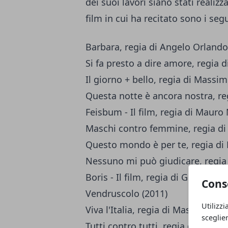
dei suoi lavori siano stati realizza
film in cui ha recitato sono i seg
Barbara, regia di Angelo Orlando
Si fa presto a dire amore, regia 
Il giorno + bello, regia di Massim
Questa notte è ancora nostra, re
Feisbum - Il film, regia di Mauro
Maschi contro femmine, regia di 
Questo mondo è per te, regia di 
Nessuno mi può giudicare, regia
Boris - Il film, regia di Giacomo 
Cons
Vendruscolo (2011)
Utilizzi
Viva l'Italia, regia di Massimilia
sceglie
Tutti contro tutti, regia di Rolan