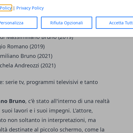
liano Bruno (2014)
Policy
|
Privacy Policy
iliano Bruno (2017)
Personalizza
Rifiuta Opzionali
Accetta Tut
dio (2018)
a di Massimiliano Bruno (2019)
rgio Romano (2019)
imiliano Bruno (2021)
ichela Andreozzi (2021)
: serie tv, programmi televisivi e tanto
ano Bruno
, c'è stato all'interno di una realtà
 suoi lavori e i suoi impegni. L'attore,
ato non soltanto in interpretazioni, ma
ltà destinate al piccolo schermo, come la