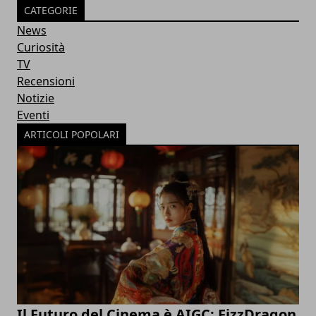
CATEGORIE
News
Curiosità
TV
Recensioni
Notizie
Eventi
ARTICOLI POPOLARI
Il Futuro del Cinema è AIGC: FizzDragon