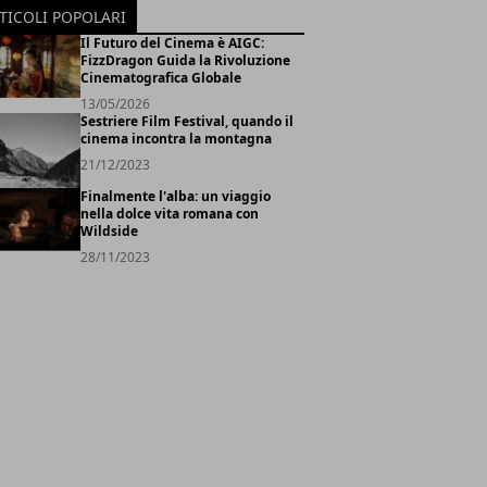
TICOLI POPOLARI
Il Futuro del Cinema è AIGC:
FizzDragon Guida la Rivoluzione
Cinematografica Globale
13/05/2026
Sestriere Film Festival, quando il
cinema incontra la montagna
21/12/2023
Finalmente l'alba: un viaggio
nella dolce vita romana con
Wildside
28/11/2023