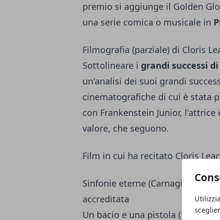
premio si aggiunge il Golden Glob
una serie comica o musicale in
P
Filmografia (parziale) di Cloris 
Sottolineare i
grandi successi d
un'analisi dei suoi grandi success
cinematografiche di cui è stata p
con Frankenstein Junior, l'attrice
valore, che seguono.
Film in cui ha recitato Cloris Le
Cons
Sinfonie eterne (Carnagie Hall), 
accreditata
Utilizzi
sceglie
Un bacio e una pistola (Kiss Me D