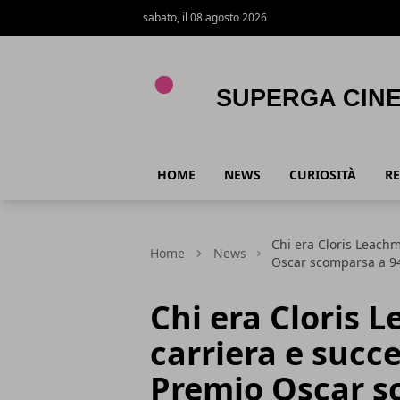
sabato, il 08 agosto 2026
Superga Cinema
HOME
NEWS
CURIOSITÀ
RE
Chi era Cloris Leachma
Home
News
Oscar scomparsa a 9
Chi era Cloris 
carriera e succe
Premio Oscar s