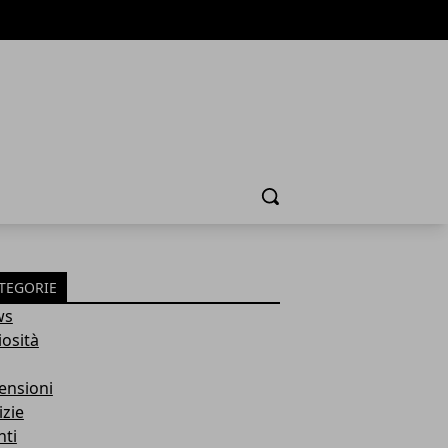
Cerca
TEGORIE
ws
iosità
ensioni
izie
nti