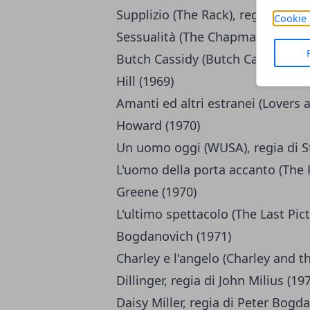
Supplizio (The Rack), regia di Ar
Cookie 
Sessualità (The Chapman Report),
Butch Cassidy (Butch Cassidy and
Hill (1969)
Amanti ed altri estranei (Lovers 
Howard (1970)
Un uomo oggi (WUSA), regia di S
L'uomo della porta accanto (The 
Greene (1970)
L'ultimo spettacolo (The Last Pic
Bogdanovich (1971)
Charley e l'angelo (Charley and t
Dillinger, regia di John Milius (19
Daisy Miller, regia di Peter Bogd