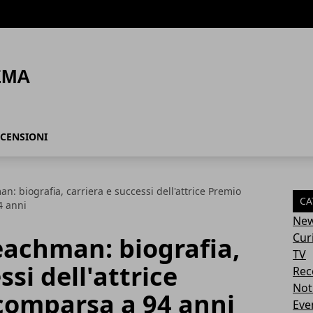
CENSIONI
n: biografia, carriera e successi dell'attrice Premio
CA
4 anni
Ne
Cur
Leachman: biografia,
TV
ssi dell'attrice
Rec
Not
comparsa a 94 anni
Eve