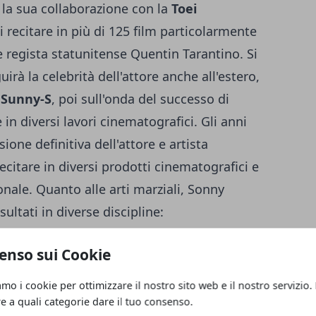
ta la sua collaborazione con la
Toei
 recitare in più di 125 film particolarmente
e regista statunitense
Quentin Tarantino
. Si
guirà la celebrità dell'attore anche all'estero,
 Sunny-S
, poi sull'onda del successo di
in diversi lavori cinematografici. Gli anni
ione definitiva dell'attore e artista
citare in diversi prodotti cinematografici e
onale. Quanto alle arti marziali, Sonny
ultati in diverse discipline:
enso sui Cookie
amo i cookie per ottimizzare il nostro sito web e il nostro servizio.
re a quali categorie dare il tuo consenso.