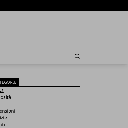
Cerca
TEGORIE
ws
iosità
ensioni
izie
nti