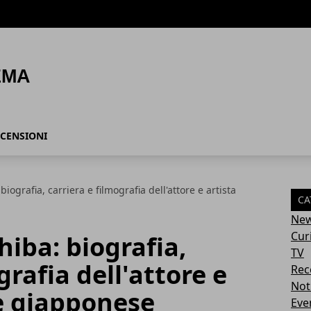
CENSIONI
iografia, carriera e filmografia dell'attore e artista
CA
Ne
Cur
hiba: biografia,
TV
grafia dell'attore e
Rec
Not
e giapponese
Eve