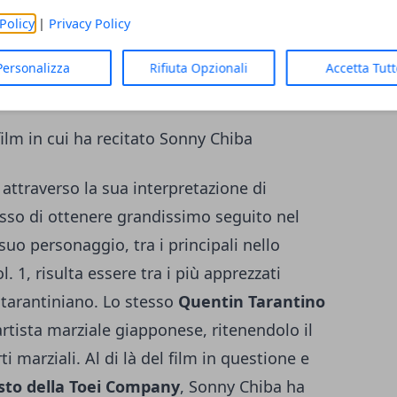
Policy
|
Privacy Policy
Personalizza
Rifiuta Opzionali
Accetta Tut
re[7]
film in cui ha recitato Sonny Chiba
attraverso la sua interpretazione di
esso di ottenere grandissimo seguito nel
uo personaggio, tra i principali nello
l. 1, risulta essere tra i più apprezzati
tarantiniano. Lo stesso
Quentin Tarantino
rtista marziale giapponese, ritenendolo il
i marziali. Al di là del film in questione e
esto della Toei Company
, Sonny Chiba ha