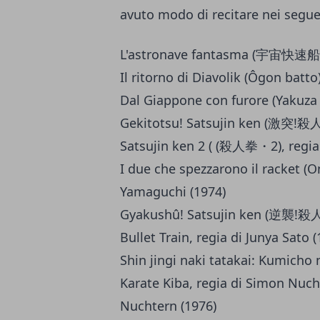
avuto modo di recitare nei seguen
L'astronave fantasma (宇宙快速船 
Il ritorno di Diavolik (Ôgon batto
Dal Giappone con furore (Yakuza 
Gekitotsu! Satsujin ken (激突!殺人拳
Satsujin ken 2 ( (殺人拳・2), regia
I due che spezzarono il racket (O
Yamaguchi (1974)
Gyakushû! Satsujin ken (逆襲!殺人拳
Bullet Train, regia di Junya Sato (
Shin jingi naki tatakai: Kumicho 
Karate Kiba, regia di Simon Nuch
Nuchtern (1976)