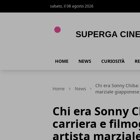
sabato, il 08 agosto 2026
Superga Cinema
HOME
NEWS
CURIOSITÀ
RE
Chi era Sonny Chiba: b
Home
News
marziale giapponese
Chi era Sonny C
carriera e filmo
artista marzial