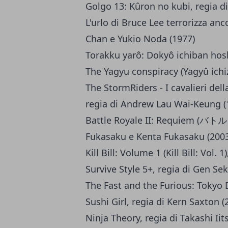
Golgo 13: Kûron no kubi, regia d
L'urlo di Bruce Lee terrorizza an
Chan e Yukio Noda (1977)
Torakku yarô: Dokyô ichiban hosh
The Yagyu conspiracy (Yagyû ichiz
The StormRiders - I cavalieri del
regia di Andrew Lau Wai-Keung (
Battle Royale II: Requiem 
Fukasaku e Kenta Fukasaku (2003
Kill Bill: Volume 1 (Kill Bill: Vol.
Survive Style 5+, regia di Gen Sek
The Fast and the Furious: Tokyo Dr
Sushi Girl, regia di Kern Saxton (
Ninja Theory, regia di Takashi Iit