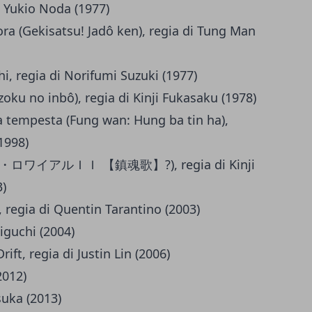
i Yukio Noda (1977)
cora (Gekisatsu! Jadô ken), regia di Tung Man
i, regia di Norifumi Suzuki (1977)
oku no inbô), regia di Kinji Fukasaku (1978)
la tempesta (Fung wan: Hung ba tin ha),
1998)
(バトル・ロワイアルＩＩ 【鎮魂歌】?), regia di Kinji
)
 1), regia di Quentin Tarantino (2003)
iguchi (2004)
ift, regia di Justin Lin (2006)
2012)
suka (2013)