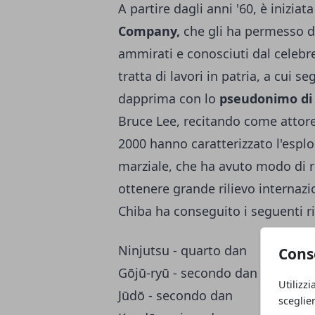
A partire dagli anni '60, è inizia
Company,
che gli ha permesso di
ammirati e conosciuti dal celebr
tratta di lavori in patria, a cui se
dapprima con lo
pseudonimo di
Bruce Lee, recitando come attore 
2000 hanno caratterizzato l'esplos
marziale, che ha avuto modo di re
ottenere grande rilievo internazi
Chiba ha conseguito i seguenti ris
Ninjutsu - quarto dan
Cons
Gōjū-ryū - secondo dan
Utilizzi
Jūdō - secondo dan
sceglie