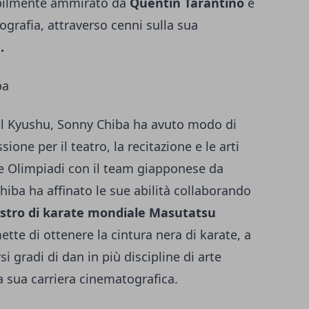
dibilmente ammirato da
Quentin Tarantino
e
grafia, attraverso cenni sulla sua
.
ba
el Kyushu, Sonny Chiba ha avuto modo di
one per il teatro, la recitazione e le arti
lle Olimpiadi con il team giapponese da
iba ha affinato le sue abilità collaborando
stro di karate mondiale Masutatsu
tte di ottenere la cintura nera di karate, a
si gradi di dan in più discipline di arte
la sua carriera cinematografica.