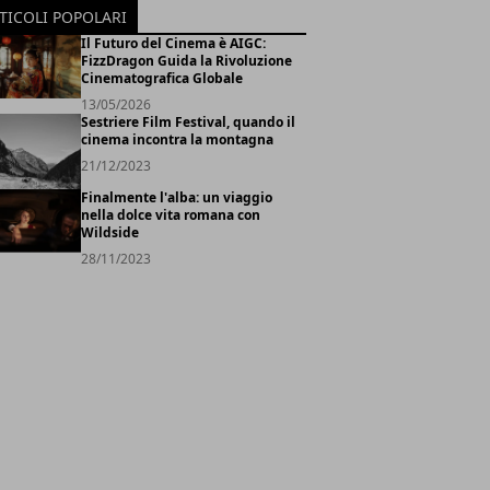
TICOLI POPOLARI
Il Futuro del Cinema è AIGC:
FizzDragon Guida la Rivoluzione
Cinematografica Globale
13/05/2026
Sestriere Film Festival, quando il
cinema incontra la montagna
21/12/2023
Finalmente l'alba: un viaggio
nella dolce vita romana con
Wildside
28/11/2023