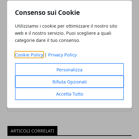
Articolo Precedente
Articolo Successivo
Consenso sui Cookie
The Suicide Squad: qual è
Marvel e DC, possibilità
il legame tra i due film?
aperte ad un crossover?
Utilizziamo i cookie per ottimizzare il nostro sito
web e il nostro servizio. Puoi scegliere a quali
categorie dare il tuo consenso.
Cookie Policy
|
Privacy Policy
Personalizza
Redazione
Rifiuta Opzionali
Accetta Tutto
ARTICOLI CORRELATI