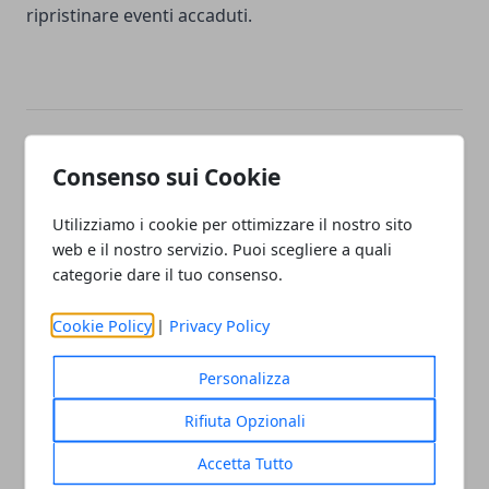
ripristinare eventi accaduti.
Facebook
Twitter
Whatsapp
Consenso sui Cookie
Utilizziamo i cookie per ottimizzare il nostro sito
web e il nostro servizio. Puoi scegliere a quali
categorie dare il tuo consenso.
Articolo Precedente
Articolo Successivo
Recensione − The Menu: il
Black Panther: Wakanda
Cookie Policy
|
Privacy Policy
killer-chef di Ralph Fiennes
Forever, T'Challa tornerà in
futuro nel MCU?
Personalizza
Rifiuta Opzionali
Accetta Tutto