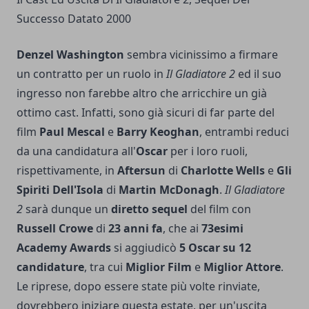
Successo Datato 2000
Denzel Washington
sembra vicinissimo a firmare
un contratto per un ruolo in
Il Gladiatore 2
ed il suo
ingresso non farebbe altro che arricchire un già
ottimo cast. Infatti, sono già sicuri di far parte del
film
Paul Mescal
e
Barry Keoghan
, entrambi reduci
da una candidatura all'
Oscar
per i loro ruoli,
rispettivamente, in
Aftersun
di
Charlotte Wells
e
Gli
Spiriti Dell'Isola
di
Martin McDonagh
.
Il Gladiatore
2
sarà dunque un
diretto sequel
del film con
Russell Crowe
di
23 anni fa
, che ai
73esimi
Academy Awards
si aggiudicò
5 Oscar su 12
candidature
, tra cui
Miglior Film
e
Miglior Attore
.
Le riprese, dopo essere state più volte rinviate,
dovrebbero iniziare questa estate, per un'uscita