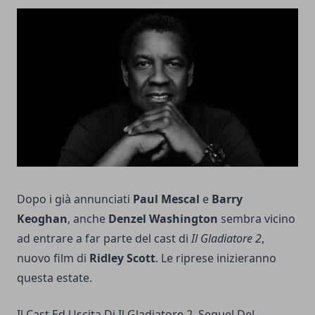
Dopo i già annunciati
Paul Mescal
e
Barry
Keoghan
, anche
Denzel Washington
sembra vicino
ad entrare a far parte del cast di
Il Gladiatore 2
,
nuovo film di
Ridley Scott
. Le riprese inizieranno
questa estate.
Il Cast Ed Uscita Di Il Gladiatore 2, Sequel Del