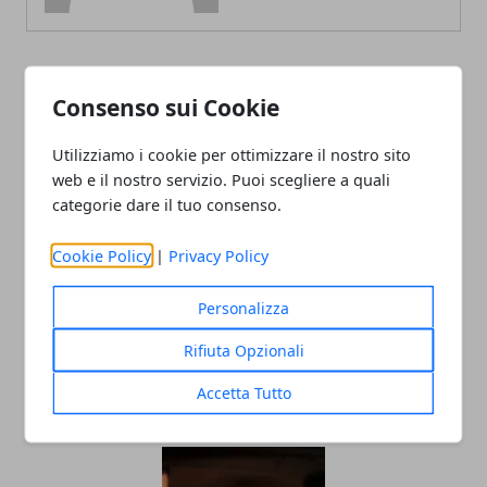
ARTICOLI CORRELATI
Consenso sui Cookie
Utilizziamo i cookie per ottimizzare il nostro sito
web e il nostro servizio. Puoi scegliere a quali
categorie dare il tuo consenso.
Cookie Policy
|
Privacy Policy
Personalizza
Sestriere Film Festival, quando il
Rifiuta Opzionali
cinema incontra la montagna
Accetta Tutto
21/12/2023