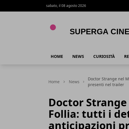
sabato, il 08 agosto 2026
Superga Cinema
HOME
NEWS
CURIOSITÀ
RE
Doctor Strange nel Mul
Home
News
presenti nel trailer
Doctor Strange 
Follia: tutti i de
anticipazioni pr