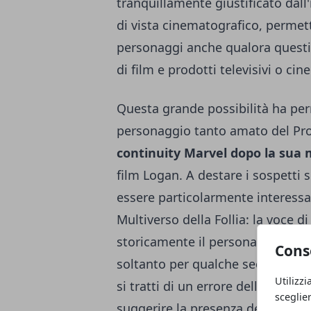
tranquillamente giustificato dall
di vista cinematografico, permet
personaggi anche qualora questi 
di film e prodotti televisivi o cin
Questa grande possibilità ha per
personaggio tanto amato del Prof
continuity Marvel dopo la sua 
film Logan. A destare i sospetti 
essere particolarmente interessant
Multiverso della Follia: la voce d
storicamente il personaggio, e la
Cons
soltanto per qualche secondo, in 
Utilizzi
si tratti di un errore della prod
sceglie
suggerire la presenza del Profess