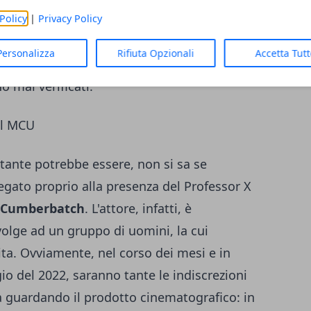
appaia in una veste che ricorda molto da
Policy
|
Privacy Policy
to del 2014
, fa pensare che il personaggio
Personalizza
Rifiuta Opzionali
Accetta Tut
nga da una linea temporale differente, in
o mai verificati.
el MCU
ante potrebbe essere, non si sa se
egato proprio alla presenza del Professor X
 Cumberbatch
. L'attore, infatti, è
volge ad un gruppo di uomini, la cui
ita. Ovviamente, nel corso dei mesi e in
gio del 2022, saranno tante le indiscrezioni
 guardando il prodotto cinematografico: in