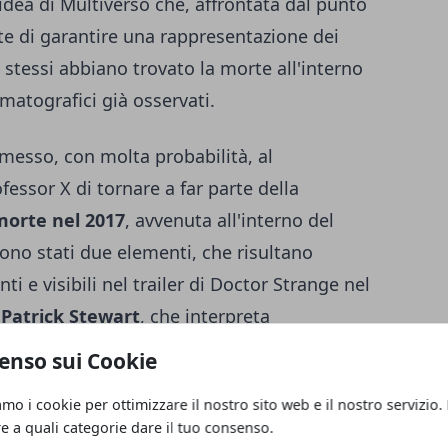
'idea di Multiverso che, affrontata dal punto
te di garantire una rappresentazione dei
stessi abbiano trovato la morte all'interno
ematografici già osservati.
messo, con molta probabilità, al
essor X di tornare a far parte della
morte nel 2017
, avvenuta all'interno del
sono stati due elementi, che risultano
i e visibili nel trailer di Doctor Strange nel
i
Patrick Stewart
, che interpreta
 sagoma dell'attore vista di spalle, anche se
enso sui Cookie
una scena del trailer. Difficile pensare che
amo i cookie per ottimizzare il nostro sito web e il nostro servizio.
uzione che, in questo modo, ha voluto
re a quali categorie dare il tuo consenso.
or X e il ritorno degli X-Men dopo diversi