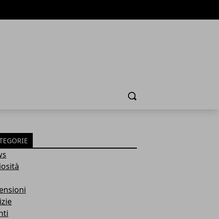
Cerca
TEGORIE
ws
iosità
ensioni
izie
nti