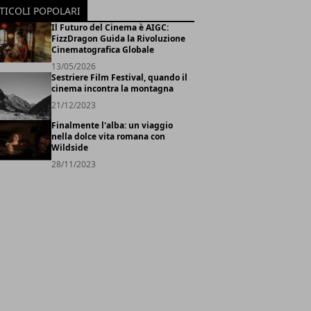
TICOLI POPOLARI
Il Futuro del Cinema è AIGC:
FizzDragon Guida la Rivoluzione
Cinematografica Globale
13/05/2026
Sestriere Film Festival, quando il
cinema incontra la montagna
21/12/2023
Finalmente l'alba: un viaggio
nella dolce vita romana con
Wildside
28/11/2023