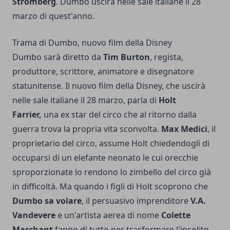
Stromberg
. Dumbo uscirà nelle sale italiane il 28
marzo di quest'anno.
Trama di Dumbo, nuovo film della Disney
Dumbo sarà diretto da
Tim Burton
, regista,
produttore, scrittore, animatore e disegnatore
statunitense. Il nuovo film della Disney, che uscirà
nelle sale italiane il 28 marzo, parla di
Holt
Farrier,
una ex star del circo che al ritorno dalla
guerra trova la propria vita sconvolta.
Max Medici
, il
proprietario del circo, assume Holt chiedendogli di
occuparsi di un elefante neonato le cui orecchie
sproporzionate lo rendono lo zimbello del circo già
in difficoltà. Ma quando i figli di Holt scoprono che
Dumbo sa volare
, il persuasivo imprenditore
V.A.
Vandevere
e un'artista aerea di nome
Colette
Marchant
fanno di tutto per trasformare l'insolito