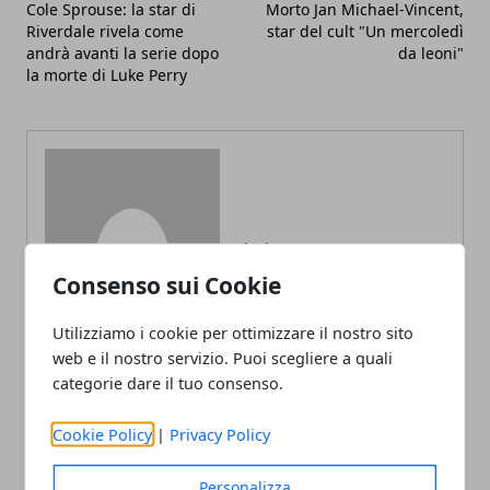
Cole Sprouse: la star di
Morto Jan Michael-Vincent,
Riverdale rivela come
star del cult "Un mercoledì
andrà avanti la serie dopo
da leoni"
la morte di Luke Perry
Redazione
Consenso sui Cookie
Utilizziamo i cookie per ottimizzare il nostro sito
web e il nostro servizio. Puoi scegliere a quali
categorie dare il tuo consenso.
Cookie Policy
|
Privacy Policy
ARTICOLI CORRELATI
Personalizza