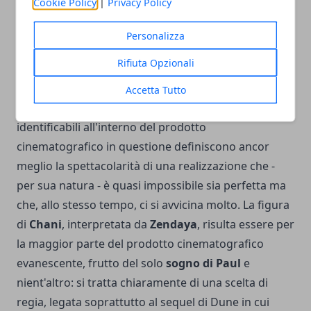
Cookie Policy
|
Privacy Policy
I (pochi) punti di debolezza di Dune
Personalizza
Se è vero che cercare il pelo nell'uovo potrebbe
Rifiuta Opzionali
rappresentare, in alcune occasioni, un qualcosa di
ridondante rispetto alla bellezza di un film come
Accetta Tutto
Dune
, è pur vero che i pochi punti di debolezza
identificabili all'interno del prodotto
cinematografico in questione definiscono ancor
meglio la spettacolarità di una realizzazione che -
per sua natura - è quasi impossibile sia perfetta ma
che, allo stesso tempo, ci si avvicina molto. La figura
di
Chani
, interpretata da
Zendaya
, risulta essere per
la maggior parte del prodotto cinematografico
evanescente, frutto del solo
sogno di Paul
e
nient'altro: si tratta chiaramente di una scelta di
regia, legata soprattutto al sequel di Dune in cui