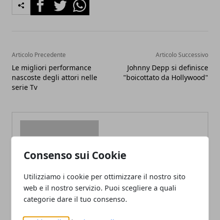
Facebook
Twitter
Whatsapp
Articolo Precedente
Articolo Successivo
Le migliori performance
Johnny Depp si definisce
nascoste degli attori nelle
"boicottato da Hollywood"
serie Tv
Consenso sui Cookie
Redazione
Utilizziamo i cookie per ottimizzare il nostro sito
web e il nostro servizio. Puoi scegliere a quali
categorie dare il tuo consenso.