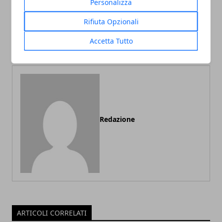
Personalizza
Nasce DC Studios: James
The Island: Joaquin
Gunn è il nuovo Presidente
Phoenix e Rooney Mara
Rifiuta Opzionali
insieme a Peter Safran
protagonisti del nuovo film
Accetta Tutto
di Pawel Pawlikowski
Redazione
ARTICOLI CORRELATI