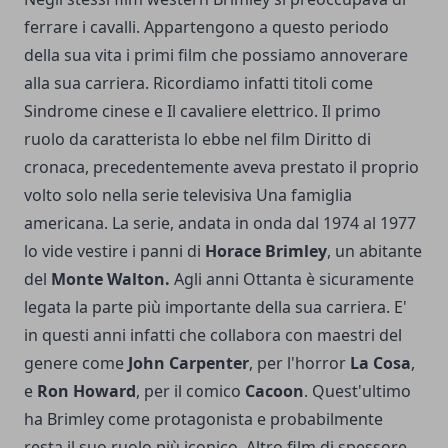
ferrare i cavalli. Appartengono a questo periodo
della sua vita i primi film che possiamo annoverare
alla sua carriera. Ricordiamo infatti titoli come
Sindrome cinese e Il cavaliere elettrico. Il primo
ruolo da caratterista lo ebbe nel film Diritto di
cronaca, precedentemente aveva prestato il proprio
volto solo nella serie televisiva Una famiglia
americana. La serie, andata in onda dal 1974 al 1977
lo vide vestire i panni di
Horace Brimley
, un abitante
del
Monte Walton.
Agli anni Ottanta è sicuramente
legata la parte più importante della sua carriera. E'
in questi anni infatti che collabora con maestri del
genere come
John Carpenter
, per l'horror
La Cosa
,
e
Ron Howard
, per il comico
Cacoon
. Quest'ultimo
ha Brimley come protagonista e probabilmente
resta il suo ruolo più iconico. Altro film di spessore