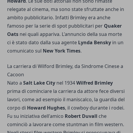
Howard
. Le sue doti attoriali non sono rimaste
relegate al cinema, ma sono state sfruttate anche in
ambito pubblicitario. Infatti Brimley era anche
famoso per la serie di spot pubblicitari per
Quaker
Oats
nei quali appariva. L'annuncio della sua morte
ci è stato dato dalla sua agente
Lynda Bensky
in un
comunicato sul
New York Times
.
La carriera di Wilford Brimley, da Sindrome Cinese a
Cacoon
Nato a
Salt Lake City
nel 1934
Wilfred Brimley
prima di cominciare la carriera da attore fece diversi
lavori, come ad esempio il maniscalco, la guardia del
corpo di
Howard Hughes
, il cowboy durante i rodei.
Fu su iniziativa dell'amico
Robert Duvall
che
cominciò a lavorare come stuntman in film western.
Negli stessi film western Brimley si preoccupava di