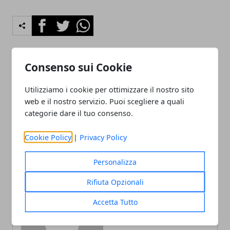
Facebook
Twitter
Whatsapp
Consenso sui Cookie
Articolo Precedente
Articolo Successivo
Utilizziamo i cookie per ottimizzare il nostro sito
I 5 film di Stephen King
Il Signore degli Anelli:
che necessitano di un
Amazon svela i nomi dei
web e il nostro servizio. Puoi scegliere a quali
remake
protagonisti della serie
categorie dare il tuo consenso.
basata sulle opere di
Tolkien
Cookie Policy
|
Privacy Policy
Personalizza
Rifiuta Opzionali
Accetta Tutto
Redazione