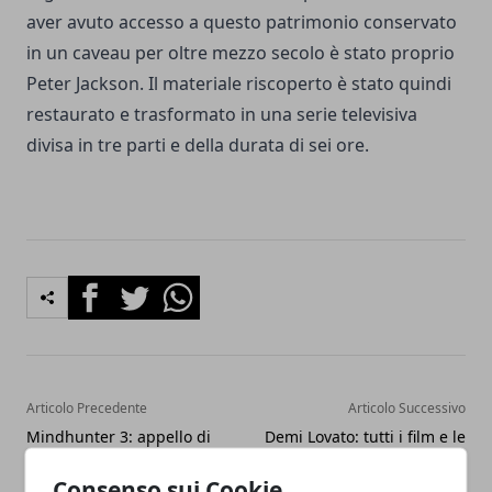
aver avuto accesso a questo patrimonio conservato
in un caveau per oltre mezzo secolo è stato proprio
Peter Jackson. Il materiale riscoperto è stato quindi
restaurato e trasformato in una serie televisiva
divisa in tre parti e della durata di sei ore.
Facebook
Twitter
Whatsapp
Articolo Precedente
Articolo Successivo
Mindhunter 3: appello di
Demi Lovato: tutti i film e le
uno dei registi della serie
serie TV in cui ha recitato
per la terza stagione
l'artista
Consenso sui Cookie