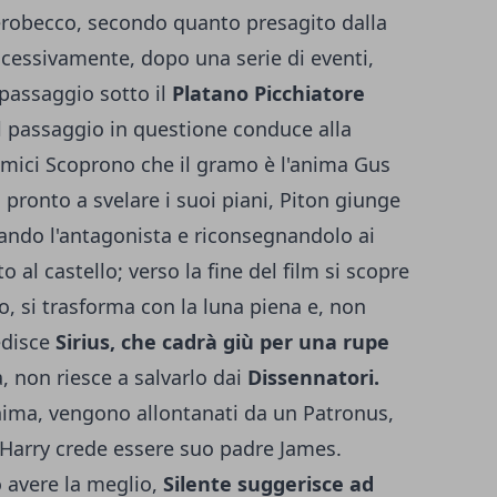
Fierobecco, secondo quanto presagito dalla
ccessivamente, dopo una serie di eventi,
 passaggio sotto il
Platano Picchiatore
l passaggio in questione conduce alla
 amici Scoprono che il gramo è l'anima Gus
 pronto a svelare i suoi piani, Piton giunge
mando l'antagonista e riconsegnandolo ai
 al castello; verso la fine del film si scopre
, si trasforma con la luna piena e, non
edisce
Sirius, che cadrà giù per una rupe
, non riesce a salvarlo dai
Dissennatori.
anima, vengono allontanati da un Patronus,
Harry crede essere suo padre James.
 avere la meglio,
Silente suggerisce ad