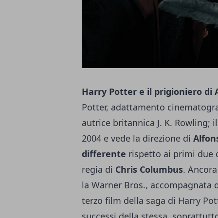
Harry Potter e il prigioniero di
Potter, adattamento cinematogra
autrice britannica J. K. Rowling; i
2004 e vede la direzione di
Alfon
differente
rispetto ai primi due 
regia di
Chris Columbus
. Ancora
la Warner Bros., accompagnata da
terzo film della saga di Harry Po
successi della stessa, soprattutt