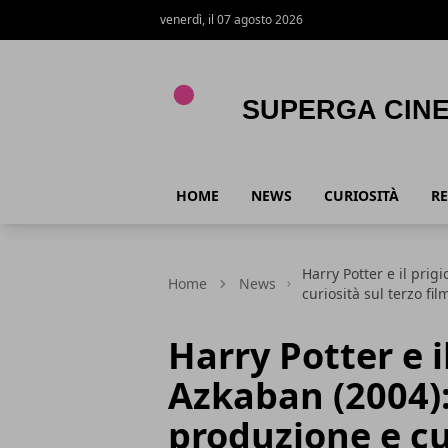
venerdì, il 07 agosto 2026
Superga Cinema
HOME
NEWS
CURIOSITÀ
RE
Harry Potter e il prig
Home
News
curiosità sul terzo fi
Harry Potter e i
Azkaban (2004):
produzione e cur