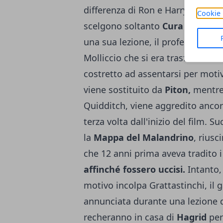
differenza di Ron e Harry che non
Cookie 
scelgono soltanto
Cura delle Cr
una sua lezione, il professor Lup
Molliccio che si era trasformato
costretto ad assentarsi per motiv
viene sostituito da
Piton,
mentre 
Quidditch, viene aggredito ancor
terza volta dall'inizio del film.
la
Mappa del Malandrino
, riusc
che 12 anni prima aveva tradito i
affinché fossero uccisi.
Intanto,
motivo incolpa Grattastinchi, il
annunciata durante una lezione di
recheranno in casa di
Hagrid
per