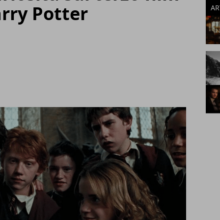
arry Potter
AR