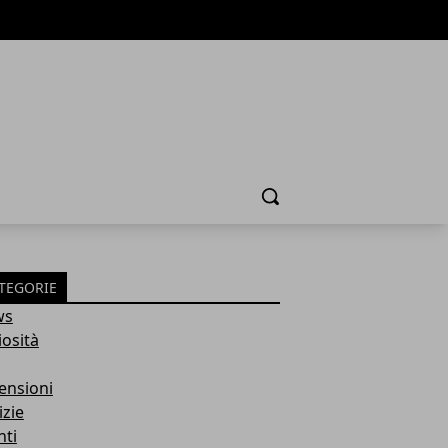
Cerca
TEGORIE
ws
iosità
ensioni
izie
nti