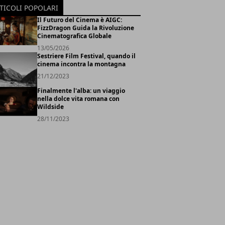
TICOLI POPOLARI
Il Futuro del Cinema è AIGC:
FizzDragon Guida la Rivoluzione
Cinematografica Globale
13/05/2026
Sestriere Film Festival, quando il
cinema incontra la montagna
21/12/2023
Finalmente l'alba: un viaggio
nella dolce vita romana con
Wildside
28/11/2023