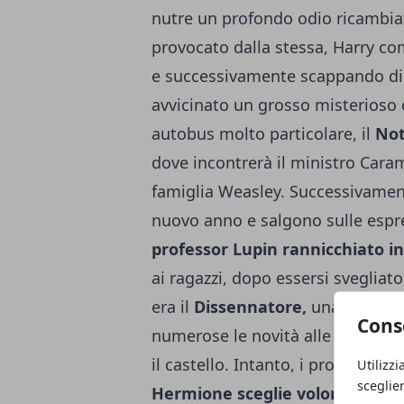
nutre un profondo odio ricambia
provocato dalla stessa, Harry co
e successivamente scappando di c
avvicinato un grosso misterioso 
autobus molto particolare, il
Not
dove incontrerà il ministro Caram
famiglia Weasley. Successivamente
nuovo anno e salgono sulle espr
professor Lupin rannicchiato i
ai ragazzi, dopo essersi svegliato
era il
Dissennatore,
una
guardia
Cons
numerose le novità alle quali si 
il castello. Intanto, i protagonist
Utilizzi
sceglie
Hermione sceglie volontariamen