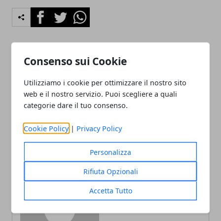
Facebook
Twitter
Whatsapp
Consenso sui Cookie
Articolo Precedente
Articolo Successivo
Chi era Frank McRae,
Chi è John David
Utilizziamo i cookie per ottimizzare il nostro sito
l'attore che ha recitato con
Washington, protagonista
web e il nostro servizio. Puoi scegliere a quali
Sylvester Stallone in Rocky
di Tenet e nuovo attore del
categorie dare il tuo consenso.
cast di True Love di Gareth
Edwards
Cookie Policy
|
Privacy Policy
Personalizza
Rifiuta Opzionali
Accetta Tutto
Redazione