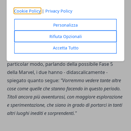
registi ad aver ottenuto un guadagno di oltre due
Cookie Policy
|
Privacy Policy
miliardi di dollari con due film diversi.
Personalizza
I due fratelli non hanno negato che tornare a far
Rifiuta Opzionali
parte delle
produzioni di Kevin Feige
sarebbe
sicuramente un sogno per rendere una carriera di
Accetta Tutto
grande valore ancor più degna di considerazione; in
particolar modo, parlando della possibile Fase 5
della Marvel, i due hanno - didascalicamente -
spiegato quanto segue:
"Vorremmo vedere tante altre
cose come quelle che stanno facendo in questo periodo.
Titoli ancora più avventurosi, con maggiore esplorazione
e sperimentazione, che siano in grado di portarci in tanti
altri luoghi inediti e sorprendenti."