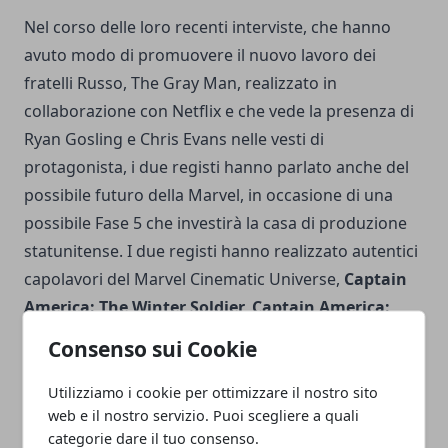
Nel corso delle loro recenti interviste, che hanno
avuto modo di promuovere il nuovo lavoro dei
fratelli Russo,
The Gray Man
, realizzato in
collaborazione con Netflix e che vede la presenza di
Ryan Gosling e Chris Evans nelle vesti di
protagonista, i due registi hanno parlato anche del
possibile futuro della Marvel, in occasione di una
possibile Fase 5 che investirà la casa di produzione
statunitense. I due registi hanno realizzato autentici
capolavori del Marvel Cinematic Universe,
Captain
America: The Winter Soldier, Captain America:
Civil War, Avengers: Infinity War e Avengers:
Consenso sui Cookie
Endgame
, capaci non soltanto di alzare l'asticella dei
prodotti cinematografici inclusi nel MCU, ma anche
Utilizziamo i cookie per ottimizzare il nostro sito
web e il nostro servizio. Puoi scegliere a quali
di generare incassi di grandissima importanza; di
categorie dare il tuo consenso.
fatto, insieme a
James Cameron
sono gli unici