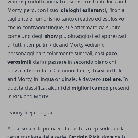
vedere prodotti animati così ben costruiti. Rick and
Morty, però, con i suoi
dialoghi esilaranti
, l'ironia
tagliente e l'umorismo tanto creativo ed esplosivo
che lo contraddistingue, si è affermato da subito
come uno degli
show
più oltraggiosi ed apprezzati
di tutti i tempi. In Rick and Morty vediamo
personaggi particolarmente surreali; così
poco
verosimili
da far passare in secondo piano chi
possa interpretarli. Ciò nonostante, il
cast
di Rick
and Morty, in lingua originale, è davvero
stellare
. In
questa classifica, alcuni dei
migliori cameo
presenti
in Rick and Morty.
Danny Trejo - Jaguar
Apparso per la prima volta nel terzo episodio della
terza stagione della serie,
Cetriolo Rick
, dove dà la