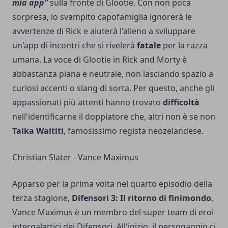
mia app"
sulla fronte di Glootie. Con non poca
sorpresa, lo svampito capofamiglia ignorerà le
avvertenze di Rick e aiuterà l'alieno a sviluppare
un'app di incontri che si rivelerà
fatale
per la razza
umana. La voce di Glootie in Rick and Morty è
abbastanza piana e neutrale, non lasciando spazio a
curiosi accenti o slang di sorta. Per questo, anche gli
appassionati più attenti hanno trovato
difficoltà
nell'identificarne il doppiatore che, altri non è se non
Taika Waititi
, famosissimo regista neozelandese.
Christian Slater - Vance Maximus
Apparso per la prima volta nel quarto episodio della
terza stagione,
Difensori 3: Il ritorno di finimondo
,
Vance Maximus è un membro del super team di eroi
intergalattici dei Difensori. All'inizio, il personaggio ci