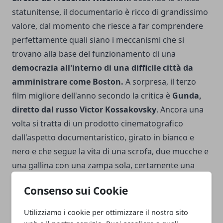
statunitense, il documentario è ricco di grandissimo
valore, dal momento che riesce a far comprendere
perfettamente quali siano i meccanismi che si
trovano alla base del funzionamento di una
democrazia all'interno di una difficile città da
amministrare come Boston.
A sorpresa, il terzo
film migliore dell'anno secondo la critica è
Gunda,
diretto dal russo Victor Kossakovsky
. Ancora una
volta si tratta di un prodotto cinematografico
dall'aspetto documentaristico, girato in bianco e
nero e che segue la vita di una scrofa, due mucche e
una gallina con una zampa sola, certamente una
prospettiva piuttosto particolare affascinante che ha
Consenso sui Cookie
portato la Dargis a scegliere questo documentario
all'interno della sua classifica. Nella stessa, figurano
Utilizziamo i cookie per ottimizzare il nostro sito
anche titoli come
American Utopia, documentario