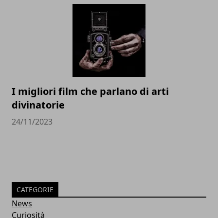
I migliori film che parlano di arti
divinatorie
24/11/2023
CATEGORIE
News
Curiosità