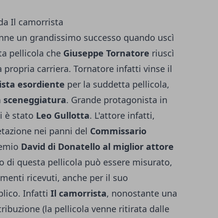
da Il camorrista
enne un grandissimo successo quando uscì
sta pellicola che
Giuseppe Tornatore
riuscì
 propria carriera. Tornatore infatti vinse il
ista esordiente
per la suddetta pellicola,
a sceneggiatura
. Grande protagonista in
i è stato
Leo Gullotta
. L'attore infatti,
etazione nei panni del
Commissario
remio
David di Donatello al miglior attore
so di questa pellicola può essere misurato,
imenti ricevuti, anche per il suo
ico. Infatti
Il camorrista
, nonostante una
tribuzione (la pellicola venne ritirata dalle