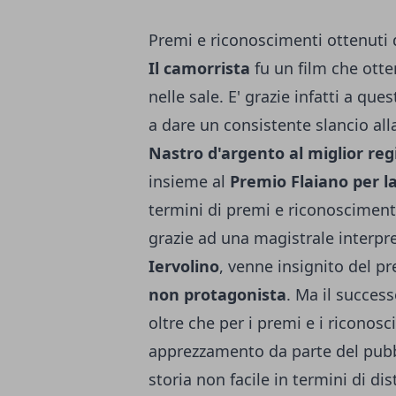
Premi e riconoscimenti ottenuti 
Il camorrista
fu un film che ott
nelle sale. E' grazie infatti a que
a dare un consistente slancio alla
Nastro d'argento al miglior reg
insieme al
Premio Flaiano per l
termini di premi e riconosciment
grazie ad una magistrale interpr
Iervolino
, venne insignito del p
non protagonista
. Ma il succes
oltre che per i premi e i riconosc
apprezzamento da parte del pubbl
storia non facile in termini di dis