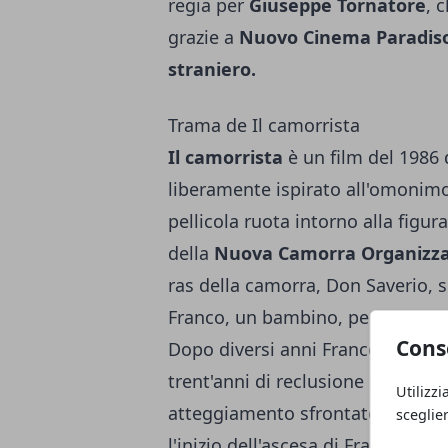
regia per
Giuseppe Tornatore
, 
grazie a
Nuovo Cinema Paradis
straniero.
Trama de Il camorrista
Il camorrista
è un film del 1986 
liberamente ispirato all'omoni
pellicola ruota intorno alla figur
della
Nuova Camorra Organizz
ras della camorra, Don Saverio, si
Franco, un bambino, per portarvi
Cons
Dopo diversi anni Franco, ormai 
trent'anni di reclusione per ave
Utilizzi
atteggiamento sfrontato con sua 
sceglie
l'inizio dell'ascesa di Franco, s