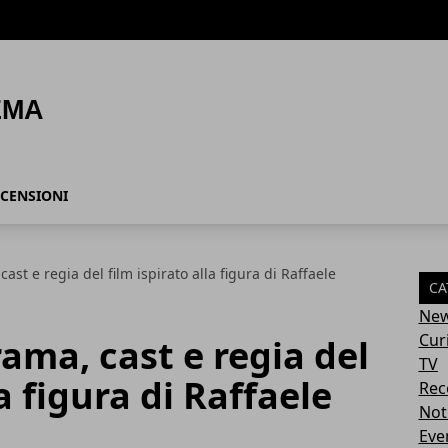
CENSIONI
cast e regia del film ispirato alla figura di Raffaele
CA
Ne
Cur
rama, cast e regia del
TV
la figura di Raffaele
Rec
Not
Eve