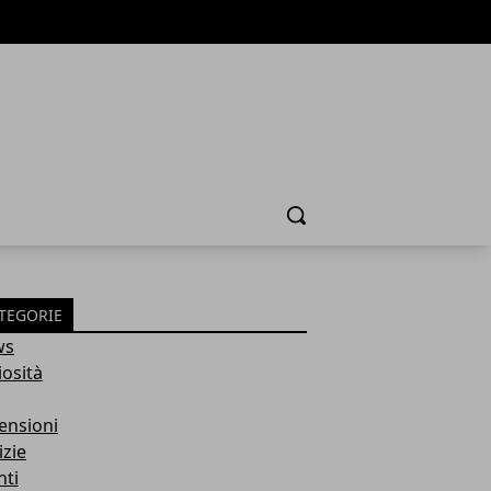
Cerca
TEGORIE
ws
iosità
ensioni
izie
nti