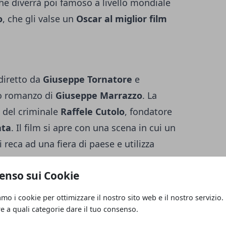
che diverrà poi famoso a livello mondiale
o
, che gli valse un
Oscar al miglior film
diretto da
Giuseppe Tornatore
e
mo romanzo di
Giuseppe Marrazzo
. La
a del criminale
Raffele Cutolo
, fondatore
ata
. Il film si apre con una scena in cui un
 reca ad una fiera di paese e utilizza
 all'interno una pistola e uccidere un uomo.
enso sui Cookie
cresciuto, viene arrestato e condannato a
r ucciso un ragazzo che aveva avuto un
amo i cookie per ottimizzare il nostro sito web e il nostro servizio.
sorella Rossana. L'arresto sarà però solo
re a quali categorie dare il tuo consenso.
oprannominato o' professore per via della sua