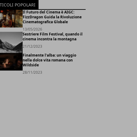
TICOLI POPOLARI
Il Futuro del Cinema è AIGC:
FizzDragon Guida la Rivoluzione
Cinematografica Globale
13/05/2026
Sestriere Film Festival, quando il
cinema incontra la montagna
21/12/2023
Finalmente l'alba: un viaggio
nella dolce vita romana con
Wildside
28/11/2023