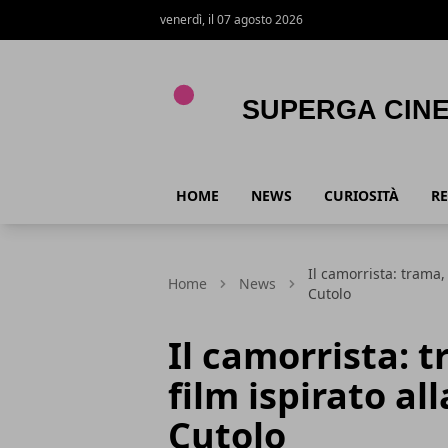
venerdì, il 07 agosto 2026
Superga Cinema
HOME
NEWS
CURIOSITÀ
RE
Il camorrista: trama, 
Home
News
Cutolo
Il camorrista: t
film ispirato al
Cutolo