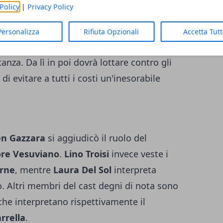
Policy
|
Privacy Policy
 della malavita organizzata. Riesce infatti a
detenuti uccidendo un suo oppositore, fonda
Personalizza
Rifiuta Opzionali
Accetta Tut
ttraverso uno stratagemma scappa dal
tanza. Da lì in poi dovrà lottare contro gli
 di evitare a tutti i costi un'inesorabile
n Gazzara
si aggiudicò il ruolo del
ore Vesuviano
.
Lino Troisi
invece veste i
arne
, mentre
Laura Del Sol
interpreta
co. Altri membri del cast degni di nota sono
 che interpretano rispettivamente il
arrella
.