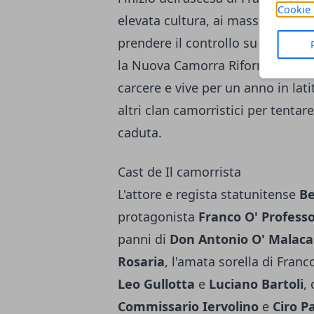
Cookie 
elevata cultura, ai massimi ranghi
prendere il controllo su tutti i 
la Nuova Camorra Riformata e a
carcere e vive per un anno in lati
altri clan camorristici per tentare
caduta.
Cast de Il camorrista
L'attore e regista statunitense
Be
protagonista
Franco O' Profess
panni di
Don Antonio O' Malac
Rosaria
, l'amata sorella di Fran
Leo Gullotta
e
Luciano Bartoli
,
Commissario Iervolino
e
Ciro P