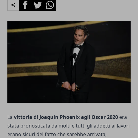
Facebook
Twitter
Whatsapp
La
vittoria di Joaquin Phoenix agli Oscar 2020
era
stata pronosticata da molti e tutti gli addetti ai lavori
erano sicuri del fatto che sarebbe arrivata,