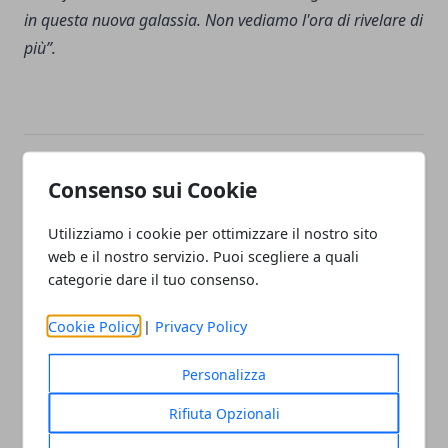
in questa nuova galassia. Non vediamo l'ora di rivelare di
più”.
Facebook
Twitter
Whatsapp
Consenso sui Cookie
Utilizziamo i cookie per ottimizzare il nostro sito
web e il nostro servizio. Puoi scegliere a quali
categorie dare il tuo consenso.
Articolo Precedente
Articolo Successivo
Quentin Tarantino contro
Sylvester Stallone sul suo
Cookie Policy
|
Privacy Policy
Bill Murray: "Personaggi
futuro in un cinecomic:
come lui hanno rovinato il
"Potrei avere un ruolo alla
Personalizza
cinema degli anni '80"
Nick Fury"
Rifiuta Opzionali