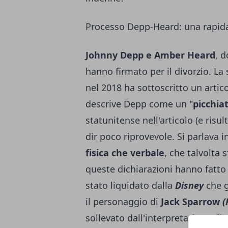
Processo Depp-Heard: una rapida 
Johnny Depp e Amber Heard
, 
hanno firmato per il divorzio. La s
nel 2018 ha sottoscritto un artic
descrive Depp come un "
picchia
statunitense nell'articolo (e risul
dir poco riprovevole. Si parlava 
fisica che verbale
, che talvolta s
queste dichiarazioni hanno fatto 
stato liquidato dalla
Disney
che 
il personaggio di
Jack Sparrow
(
sollevato dall'interpretazione di