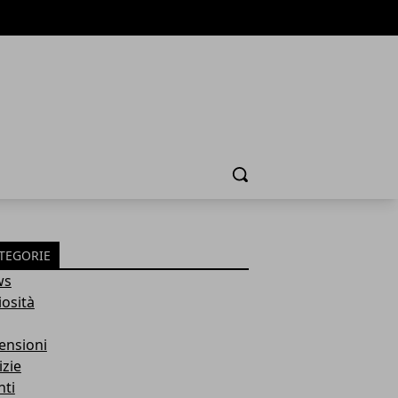
Cerca
TEGORIE
ws
iosità
ensioni
izie
nti