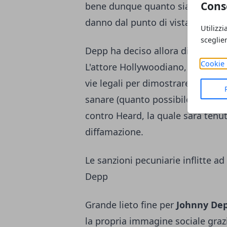
Cons
bene dunque quanto sia stato gra
danno dal punto di vista econom
Utilizzi
sceglie
Depp ha deciso allora di citare in
Cookie 
L'attore Hollywoodiano, intento a
vie legali per dimostrare al mond
sanare (quanto possibile) la prop
contro Heard, la quale sarà tenut
diffamazione.
Le sanzioni pecuniarie inflitte 
Depp
Grande lieto fine per
Johnny De
la propria immagine sociale grazi