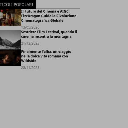
TICOLI POPOLARI
Il Futuro del Cinema è AIGC:
FizzDragon Guida la Rivoluzione
Cinematografica Globale
13/05/2026
Sestriere Film Festival, quando il
cinema incontra la montagna
21/12/2023
Finalmente l'alba: un viaggio
nella dolce vita romana con
Wildside
28/11/2023