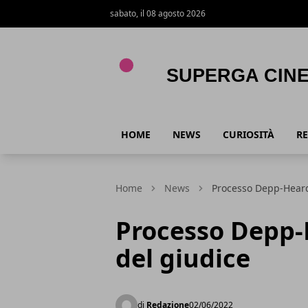
sabato, il 08 agosto 2026
Superga Cinema
HOME
NEWS
CURIOSITÀ
RE
Home
News
Processo Depp-Heard
Processo Depp-
del giudice
di
Redazione
02/06/2022