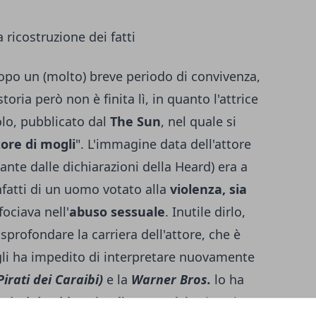
ricostruzione dei fatti
dopo un (molto) breve periodo di convivenza,
toria però non è finita lì, in quanto l'attrice
olo, pubblicato dal
The Sun
, nel quale si
tore di mogli
". L'immagine data dell'attore
tante dalle dichiarazioni della Heard) era a
infatti di un uomo votato alla
violenza, sia
fociava nell'
abuso sessuale
. Inutile dirlo,
sprofondare la carriera dell'attore, che è
gli ha impedito di interpretare nuovamente
Pirati dei Caraibi)
e la
Warner Bros.
lo ha
Grindelwald
(Animali Fantastici)
.
Si capisce