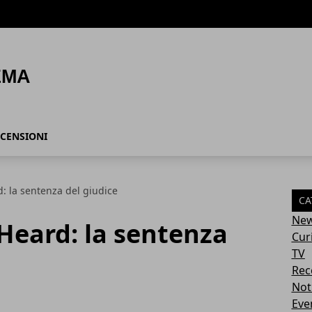
CENSIONI
: la sentenza del giudice
CA
Ne
Heard: la sentenza
Cur
TV
Rec
Not
Eve