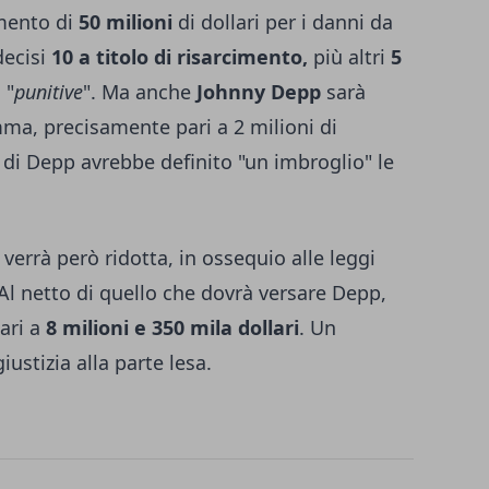
imento di
50 milioni
di dollari per i danni da
decisi
10 a titolo di risarcimento,
più altri
5
 "
punitive
". Ma anche
Johnny Depp
sarà
ma, precisamente pari a 2 milioni di
 di Depp avrebbe definito "un imbroglio" le
 verrà però ridotta, in ossequio alle leggi
. Al netto di quello che dovrà versare Depp,
ari a
8 milioni e 350 mila dollari
. Un
iustizia alla parte lesa.