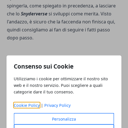
spingerla, come spiegato in precedenza, a lasciare
che lo
Snyderverse
si sviluppi come merita. Visto
l'andazzo, è sicuro che la faccenda non finisca qui,
quindi consigliamo ai fan di seguire i fatti passo
dopo passo.
Consenso sui Cookie
Facebook
Twitter
Whatsapp
Utilizziamo i cookie per ottimizzare il nostro sito
web e il nostro servizio. Puoi scegliere a quali
categorie dare il tuo consenso.
Cookie Policy
|
Privacy Policy
Articolo Precedente
Articolo Successivo
Mortal Kombat: tutto ciò
Ghost of Tsushima:
Personalizza
che c'è da sapere sul
curiosità, dichiarazioni e
nuovo reboot
tutte le info sul film