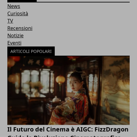
News
Curiosità
TV
Recensioni
Notizie
Eventi
ARTICOLI POPOLARI
Il Futuro del Cinema è AIGC: FizzDragon