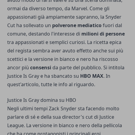
avuto modo di farsi valere su una scena dominata,
ormai da diverso tempo, da Marvel. Come gli
appassionati già ampiamente sapranno, la Snyder
Cut ha sollevato un
polverone mediatico
fuori dal
comune, destando l'interesse di
milioni di persone
tra appassionati e semplici curiosi. La ricetta epica
del regista sembra aver avuto effetto anche sui più
scettici e la versione in bianco e nero ha riscosso
ancor più
consensi
da parte del pubblico. Si intitola
Justice Is Gray e ha sbancato su
HBO MAX
. In
quest'articolo, tutte le info al riguardo.
Justice Is Gray domina su HBO
Negli ultimi tempi Zack Snyder sta facendo molto
parlare di sé e della sua director's cut di Justice
League. La versione in bianco e nero della pellicola
che ha come protagonisti i principali eroi