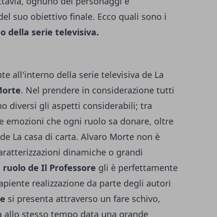
uttavia, ognuno dei personaggi è
el suo obiettivo finale. Ecco quali sono i
no della serie televisiva.
te all'interno della serie televisiva de La
Morte
. Nel prendere in considerazione tutti
o diversi gli aspetti considerabili; tra
le emozioni che ogni ruolo sa donare, oltre
i de La casa di carta. Alvaro Morte non è
aratterizzazioni dinamiche o grandi
l
ruolo de Il Professore
gli è perfettamente
piente realizzazione da parte degli autori
re
si presenta attraverso un fare schivo,
a allo stesso tempo data una grande