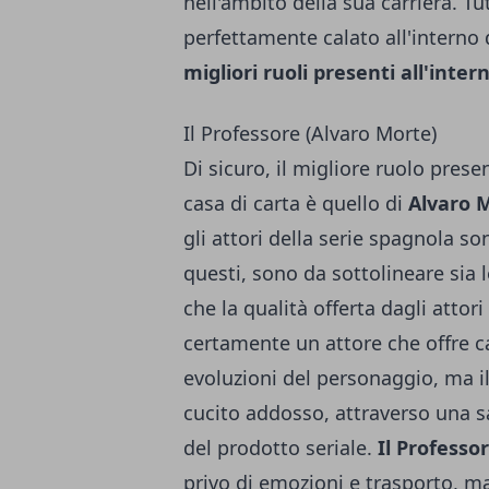
nell'ambito della sua carriera. T
perfettamente calato all'interno d
migliori ruoli presenti all'inter
Il Professore (Alvaro Morte)
Di sicuro, il migliore ruolo presen
casa di carta è quello di
Alvaro 
gli attori della serie spagnola son
questi, sono da sottolineare sia 
che la qualità offerta dagli attor
certamente un attore che offre c
evoluzioni del personaggio, ma i
cucito addosso, attraverso una sa
del prodotto seriale.
Il Professo
privo di emozioni e trasporto, m