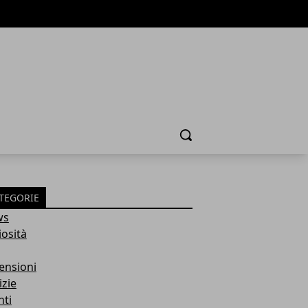
Cerca
TEGORIE
ws
iosità
ensioni
izie
nti