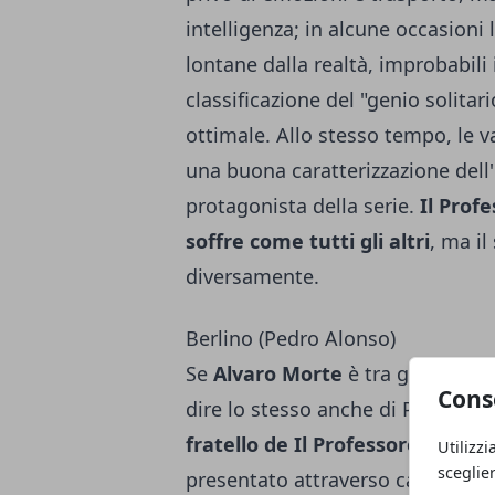
intelligenza; in alcune occasioni
lontane dalla realtà, improbabili 
classificazione del "genio solita
ottimale. Allo stesso tempo, le 
una buona caratterizzazione dell
protagonista della serie.
Il Prof
soffre come tutti gli altri
, ma il
diversamente.
Berlino (Pedro Alonso)
Se
Alvaro Morte
è tra gli attori 
Cons
dire lo stesso anche di Pedro Alo
fratello de Il Professore
. Il per
Utilizzi
sceglie
presentato attraverso caratteriz