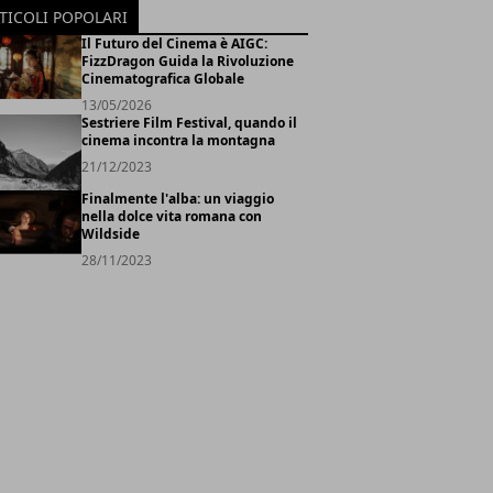
TICOLI POPOLARI
Il Futuro del Cinema è AIGC:
FizzDragon Guida la Rivoluzione
Cinematografica Globale
13/05/2026
Sestriere Film Festival, quando il
cinema incontra la montagna
21/12/2023
Finalmente l'alba: un viaggio
nella dolce vita romana con
Wildside
28/11/2023