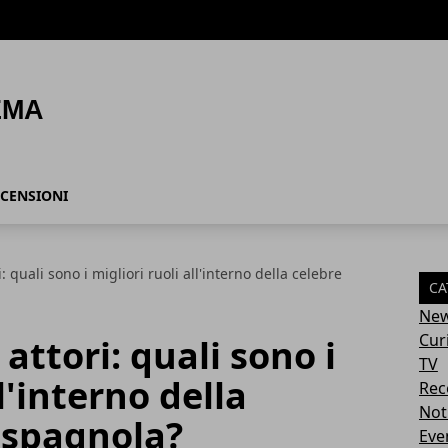
CENSIONI
i: quali sono i migliori ruoli all'interno della celebre
CA
Ne
Cur
 attori: quali sono i
TV
l'interno della
Rec
Not
v spagnola?
Eve