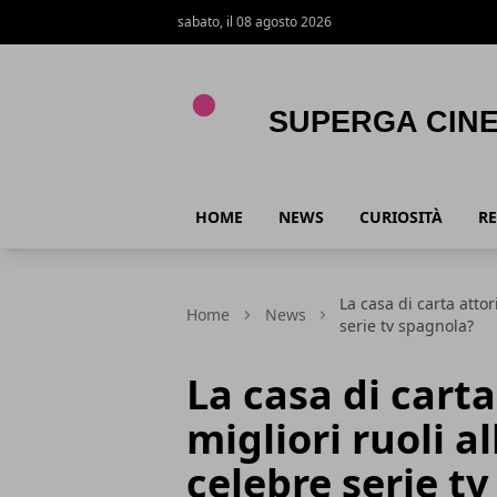
sabato, il 08 agosto 2026
Superga Cinema
HOME
NEWS
CURIOSITÀ
RE
La casa di carta attor
Home
News
serie tv spagnola?
La casa di carta
migliori ruoli al
celebre serie t