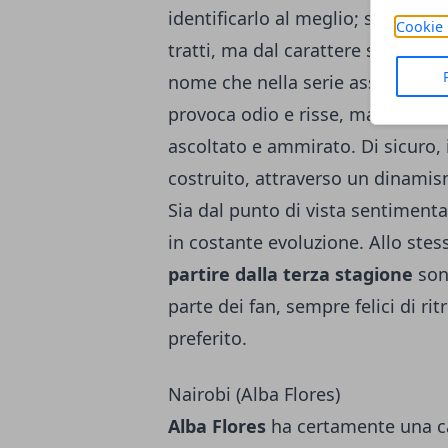
identificarlo al meglio; si tratta 
Cookie 
tratti, ma dal carattere spinoso e 
nome che nella serie assume l'a
provoca odio e risse, ma che al
ascoltato e ammirato. Di sicuro, 
costruito, attraverso un dinamis
Sia dal punto di vista sentimenta
in costante evoluzione. Allo stes
partire dalla terza stagione
son
parte dei fan, sempre felici di ri
preferito.
Nairobi (Alba Flores)
Alba Flores
ha certamente una car