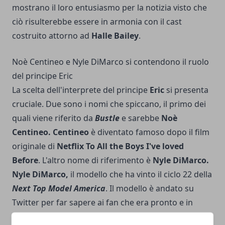
mostrano il loro entusiasmo per la notizia visto che
ciò risulterebbe essere in armonia con il cast
costruito attorno ad
Halle Bailey
.
Noè Centineo e Nyle DiMarco si contendono il ruolo
del principe Eric
La scelta dell'interprete del principe
Eric
si presenta
cruciale. Due sono i nomi che spiccano, il primo dei
quali viene riferito da
Bustle
e sarebbe
Noè
Centineo.
Centineo
è diventato famoso dopo il film
originale di
Netflix To All the Boys I've loved
Before
. L'altro nome di riferimento è
Nyle DiMarco.
Nyle DiMarco,
il modello che ha vinto il ciclo 22 della
Next Top Model America
. Il modello è andato su
Twitter per far sapere ai fan che era pronto e in
attesa di una chiamata dal reparto casting.
Siamo