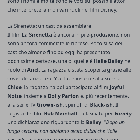
sono i nomi e molte sono le voci sui possibili attori
che interpreteranno i vari ruoli nel film Disney.
La Sirenetta: un cast da assemblare
Il film
La Sirenetta
è ancora in pre-produzione, non
sono ancora cominciate le riprese. Poco si sa del
cast che almeno fino ad oggi ha presentato
pochissime certezze, una di quelle è
Halle Bailey
nel
ruolo di
Ariel
. La ragazza è stata scoperta grazie alle
cover di canzoni su YouTube insieme alla sorella
Chloe
, la ragazza ha poi partecipato al film
Joyful
Noise
, insieme a
Dolly Parton
e, più recentemente,
alla serie TV
Grown-ish
, spin off di
Black-ish
. Il
regista del film
Rob Marshall
ha lasciato per
Variety
una dichiarazione riguardante la
Bailey
: "
Dopo un
lungo cercare, non abbiamo avuto dubbi che Halle
possedesse una rara combinazione di spirito, cuore,