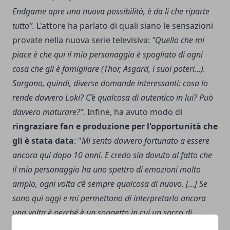
Endgame apre una nuova possibilità, è da lì che riparte
tutto”.
L'attore ha parlato di quali siano le sensazioni
provate nella nuova serie televisiva:
"Quello che mi
piace è che qui il mio personaggio è spogliato di ogni
cosa che gli è famigliare (Thor, Asgard, i suoi poteri…).
Sorgono, quindi, diverse domande interessanti: cosa lo
rende davvero Loki? C’è qualcosa di autentico in lui? Può
davvero maturare?”.
Infine, ha avuto modo di
ringraziare fan e produzione per l'opportunità che
gli è stata data
: "
Mi sento davvero fortunato a essere
ancora qui dopo 10 anni. E credo sia dovuto al fatto che
il mio personaggio ha uno spettro di emozioni molto
ampio, ogni volta c’è sempre qualcosa di nuovo. [...] Se
sono qui oggi e mi permettono di interpretarlo ancora
una volta è perché è un soggetto in cui un sacco di
persone si rivedono. Per tantissimi rappresenta qualcosa