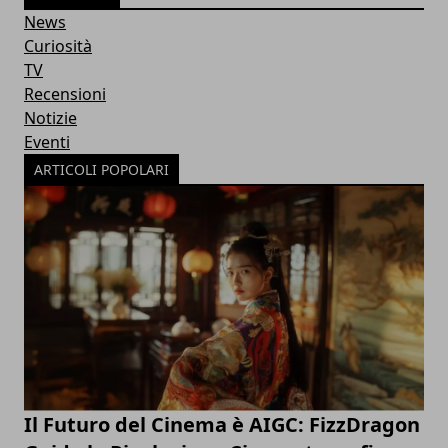
News
Curiosità
TV
Recensioni
Notizie
Eventi
ARTICOLI POPOLARI
Il Futuro del Cinema è AIGC: FizzDragon