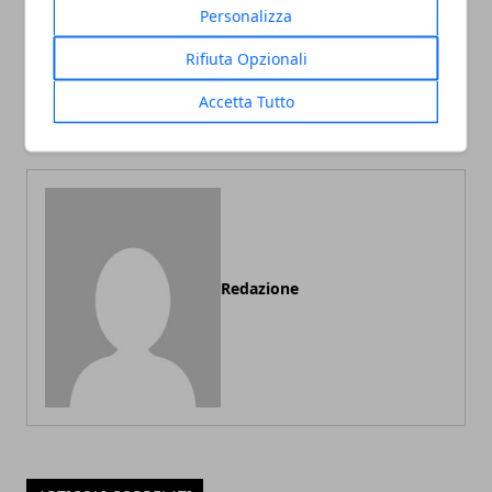
Personalizza
Articolo Precedente
Articolo Successivo
Harry Potter: apre a New
Scream 5: trama, cast e
Rifiuta Opzionali
York il negozio dedicato
data di uscita del nuovo
alle avventure del mago
slasher con protagonista
Accetta Tutto
più famoso al mondo
Neve Campbell
Redazione