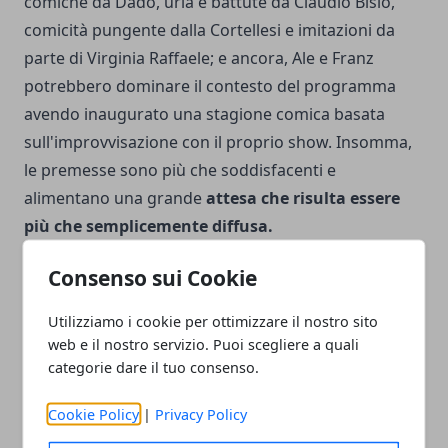
comiche da Dado, urla e battute da Claudio Bisio,
comicità pungente dalla Cortellesi e imitazioni da
parte di Virginia Raffaele; e ancora, Ale e Franz
potrebbero dominare il contesto del programma
avendo inaugurato una stagione comica basata
sull'improvvisazione con il proprio show. Insomma,
le premesse sono più che soddisfacenti e
alimentano una grande
attesa che risulta essere
più che semplicemente diffusa.
Consenso sui Cookie
Utilizziamo i cookie per ottimizzare il nostro sito
web e il nostro servizio. Puoi scegliere a quali
Facebook
Twitter
Whatsapp
categorie dare il tuo consenso.
Cookie Policy
|
Privacy Policy