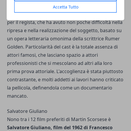
film del 1951 diretto da Jean Renoir
e girato
Accetta Tutto
interamente in India. Si tratta del primo film a colori
per il regista, che ha avuto non poche difficoltà nella
ripresa e nella realizzazione del soggetto, basato su
un opera letteraria omonima della scrittrice Rumer
Golden. Particolarità del cast è la totale assenza di
attori famosi, che lasciano spazio a attori
professionisti che si mescolano ad altri alla loro
prima prova attoriale. L'accoglienza è stata piuttosto
contrastante, e molti addetti ai lavori hanno criticato
la pellicola, definendola come un documentario
mancato.
Salvatore Giuliano
Nono tra i 12 film preferiti di Martin Scorsese è
Salvatore Giuliano, film del 1962 di Francesco