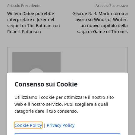
Articolo Precedente
Articolo Successivo
Willem Dafoe potrebbe
George R. R. Martin torna a
interpretare il Joker nel
lavoro su Winds of Winter:
sequel di The Batman con
un nuovo capitolo della
Robert Pattinson
saga di Game of Thrones
Redazione
Consenso sui Cookie
Utilizziamo i cookie per ottimizzare il nostro sito
web e il nostro servizio. Puoi scegliere a quali
categorie dare il tuo consenso.
Cookie Policy
|
Privacy Policy