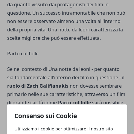
da quanto vissuto dai protagonisti dei film in
questione. Un successo intramontabile che non può
non essere osservato almeno una volta all'interno
della propria vita, Una notte da leoni caratterizza la
scelta migliore che può essere effettuata.
Parto col folle
Se nel contesto di Una notte da leoni - per quanto
sia fondamentale all'interno dei film in questione - il
ruolo di Zach Galifianakis
non dovesse sembrare
primario nelle sue caratteristiche, attraverso un film
di grande ilarità come
Parto col folle
sarà possibile
osservare l'attore statunitense nelle vesti del vero
Consenso sui Cookie
protagonista della pellicola. All'interno del prodotto
cinematografico, Zach Galifianakis recita al fianco di
Utilizziamo i cookie per ottimizzare il nostro sito