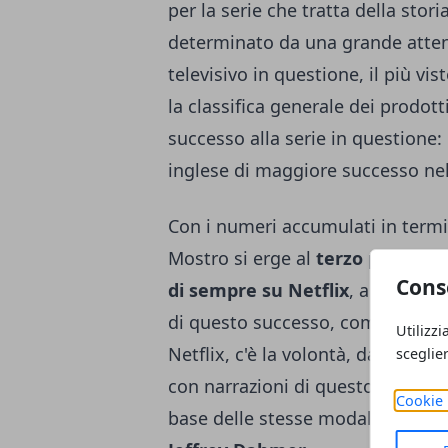
per la serie che tratta della stori
determinato da una grande attenz
televisivo in questione, il più vi
la classifica generale dei prodott
successo alla serie
in questione:
inglese di maggiore successo nell
Con i numeri accumulati in termini
Mostro si erge al
terzo posto del
Cons
di sempre su Netflix
, a seguito
di questo successo, come spiegat
Utilizzi
Netflix, c'è la volontà, da parte 
sceglie
con narrazioni di questo genere, r
Cookie 
base delle stesse modalità rappr