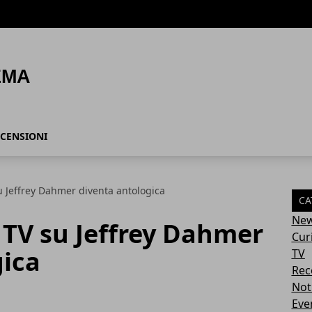
CENSIONI
su Jeffrey Dahmer diventa antologica
CA
Ne
e TV su Jeffrey Dahmer
Cur
gica
TV
Rec
Not
Eve