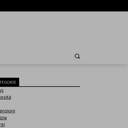
Cerca
TEGORIE
ws
iosità
ensioni
izie
nti