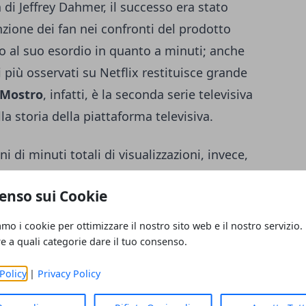
a di Jeffrey Dahmer, il successo era stato
ione dei fan nei confronti del prodotto
sto al suo esordio in quanto a minuti; anche
i più osservati su Netflix restituisce
grande
Mostro
, infatti, è la seconda serie televisiva
a storia della piattaforma televisiva.
 di minuti totali di visualizzazioni, invece,
la classifica generale di prodotti più visti
enso sui Cookie
 di Squid Game e Stranger Things; sulla base
o anche dal capo della TV globale di
amo i cookie per ottimizzare il nostro sito web e il nostro servizio.
della piattaforma di streaming, di proseguire
re a quali categorie dare il tuo consenso.
iscoprendo anche altri serial killer sulla
Policy
|
Privacy Policy
esentative, osservate per quanto riguarda