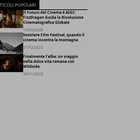
TICOLI POPOLARI
Il Futuro del Cinema è AIGC:
FizzDragon Guida la Rivoluzione
Cinematografica Globale
13/05/2026
Sestriere Film Festival, quando il
cinema incontra la montagna
21/12/2023
Finalmente l'alba: un viaggio
nella dolce vita romana con
Wildside
28/11/2023