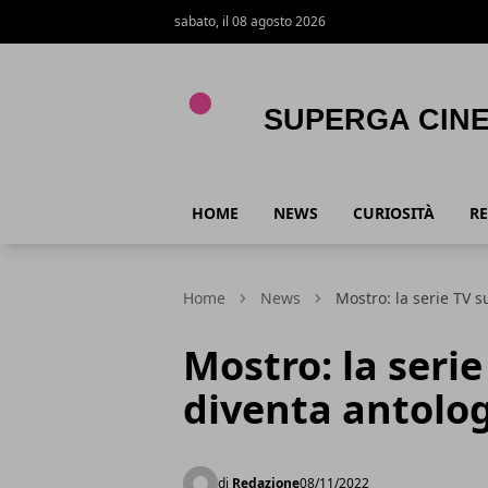
sabato, il 08 agosto 2026
Superga Cinema
HOME
NEWS
CURIOSITÀ
RE
Home
News
Mostro: la serie TV 
Mostro: la seri
diventa antolo
di
Redazione
08/11/2022