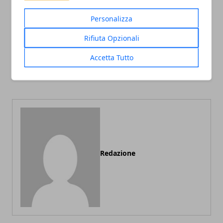
Personalizza
Rifiuta Opzionali
Articolo Precedente
Articolo Successivo
Rick and Morty, in arrivo la
Lucifer, Trinckets e non
Accetta Tutto
quinta stagione della serie
solo: le serie tv Netflix più
di Adult Swim
attese ad agosto 2020
Redazione