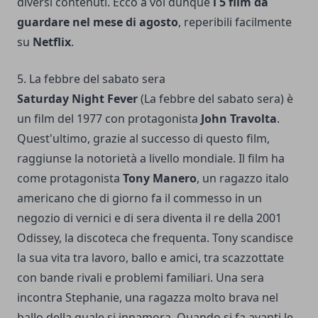
diversi contenuti. Ecco a voi dunque
i 5 film da
guardare nel mese di agosto
, reperibili facilmente
su
Netflix
.
5. La febbre del sabato sera
Saturday Night Fever
(La febbre del sabato sera) è
un film del 1977 con protagonista
John Travolta
.
Quest'ultimo, grazie al successo di questo film,
raggiunse la notorietà a livello mondiale. Il film ha
come protagonista
Tony Manero
, un ragazzo italo
americano che di giorno fa il commesso in un
negozio di vernici e di sera diventa il re della 2001
Odissey, la discoteca che frequenta. Tony scandisce
la sua vita tra lavoro, ballo e amici, tra scazzottate
con bande rivali e problemi familiari. Una sera
incontra Stephanie, una ragazza molto brava nel
ballo della quale si innamora. Quando si fa avanti le