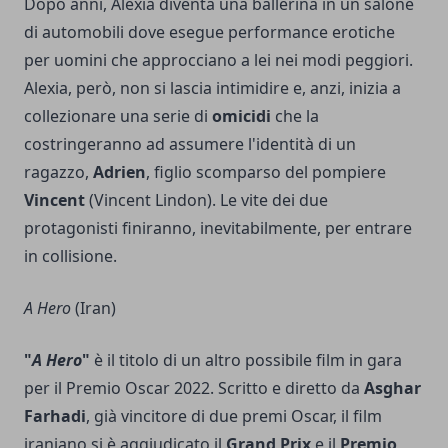
Dopo anni, Alexia diventa una ballerina in un salone
di automobili dove esegue performance erotiche
per uomini che approcciano a lei nei modi peggiori.
Alexia, però, non si lascia intimidire e, anzi, inizia a
collezionare una serie di
omicidi
che la
costringeranno ad assumere l'identità di un
ragazzo,
Adrien
, figlio scomparso del pompiere
Vincent
(Vincent Lindon). Le vite dei due
protagonisti finiranno, inevitabilmente, per entrare
in collisione.
A Hero
(Iran)
"
A Hero
"
è il titolo di un altro possibile film in gara
per il Premio Oscar 2022. Scritto e diretto da
Asghar
Farhadi
, già vincitore di due premi Oscar, il film
iraniano si è aggiudicato il
Grand Prix
e il
Premio