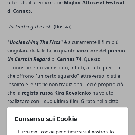
ottenuto il premio come
Miglior Attrice al Festival
di Cannes.
Unclenching The Fists
(Russia)
"
Unclenching The Fists
"
è sicuramente il film più
singolare della lista, in quanto
vincitore del premio
Un Certain Regard
di
Cannes 74
. Questo
riconoscimento viene dato, infatti, a tutti quei titoli
che offrono "un certo sguardo" attraverso lo stile
insolito e le storie non tradizionali, ed è proprio ciò
che la
regista russa Kira Kovalenko
ha voluto
realizzare con il suo ultimo film. Girato nella città
mineraria di
Mizur
, nella Russia meridionale,
Consenso sui Cookie
"
Unclenching The Fists
" racconta il viaggio della
ventenne
Ada
, sorella maggiore di Dakko e figlia di
Utilizziamo i cookie per ottimizzare il nostro sito