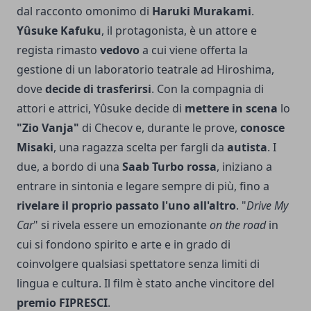
dal racconto omonimo di
Haruki Murakami
.
Yûsuke Kafuku
, il protagonista, è un attore e
regista rimasto
vedovo
a cui viene offerta la
gestione di un laboratorio teatrale ad Hiroshima,
dove
decide di trasferirsi
. Con la compagnia di
attori e attrici, Yûsuke decide di
mettere in scena
lo
"Zio Vanja"
di Checov e, durante le prove,
conosce
Misaki
, una ragazza scelta per fargli da
autista
. I
due, a bordo di una
Saab Turbo rossa
, iniziano a
entrare in sintonia e legare sempre di più, fino a
rivelare il proprio passato l'uno all'altro
. "
Drive My
Car
" si rivela essere un emozionante
on the road
in
cui si fondono spirito e arte e in grado di
coinvolgere qualsiasi spettatore senza limiti di
lingua e cultura. Il film è stato anche vincitore del
premio FIPRESCI
.