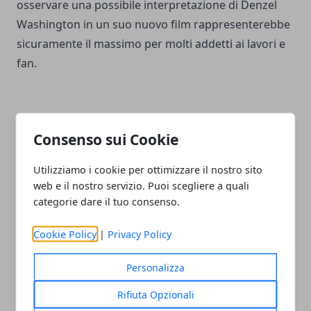
osservare una possibile interpretazione di Denzel
Washington in un suo nuovo film rappresenterebbe
sicuramente il massimo per molti addetti ai lavori e
fan.
Consenso sui Cookie
Facebook
Twitter
Whatsapp
Utilizziamo i cookie per ottimizzare il nostro sito
web e il nostro servizio. Puoi scegliere a quali
categorie dare il tuo consenso.
Articolo Precedente
Articolo Successivo
Cookie Policy
|
Privacy Policy
Joker: Folie à Deux, slitta
Tim Burton: il regista parla
l'inizio delle riprese del
di Batman e della nascita
Personalizza
film con Joaquin Phoenix
dei cinecomic
Rifiuta Opzionali