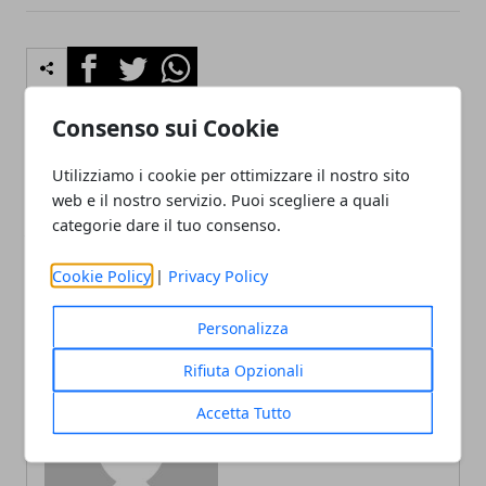
Facebook
Twitter
Whatsapp
Consenso sui Cookie
Utilizziamo i cookie per ottimizzare il nostro sito
Articolo Precedente
Articolo Successivo
web e il nostro servizio. Puoi scegliere a quali
Mostro: la serie TV su
Recensione − la trilogia di
categorie dare il tuo consenso.
Jeffrey Dahmer diventa
Halloween diretta da David
antologica
Gordon Green
Cookie Policy
|
Privacy Policy
Personalizza
Rifiuta Opzionali
Accetta Tutto
Redazione